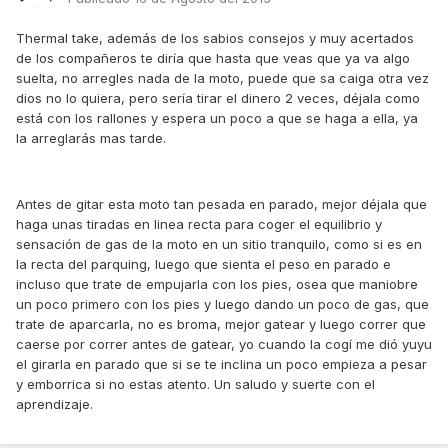
Thermal take, además de los sabios consejos y muy acertados
de los compañeros te diría que hasta que veas que ya va algo
suelta, no arregles nada de la moto, puede que sa caiga otra vez
dios no lo quiera, pero sería tirar el dinero 2 veces, déjala como
está con los rallones y espera un poco a que se haga a ella, ya
la arreglarás mas tarde.
Antes de gitar esta moto tan pesada en parado, mejor déjala que
haga unas tiradas en linea recta para coger el equilibrio y
sensación de gas de la moto en un sitio tranquilo, como si es en
la recta del parquing, luego que sienta el peso en parado e
incluso que trate de empujarla con los pies, osea que maniobre
un poco primero con los pies y luego dando un poco de gas, que
trate de aparcarla, no es broma, mejor gatear y luego correr que
caerse por correr antes de gatear, yo cuando la cogí me dió yuyu
el girarla en parado que si se te inclina un poco empieza a pesar
y emborrica si no estas atento. Un saludo y suerte con el
aprendizaje.