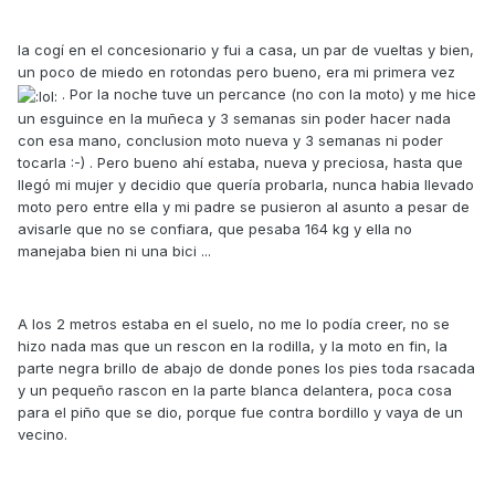
la cogí en el concesionario y fui a casa, un par de vueltas y bien,
un poco de miedo en rotondas pero bueno, era mi primera vez
. Por la noche tuve un percance (no con la moto) y me hice
un esguince en la muñeca y 3 semanas sin poder hacer nada
con esa mano, conclusion moto nueva y 3 semanas ni poder
tocarla :-) . Pero bueno ahí estaba, nueva y preciosa, hasta que
llegó mi mujer y decidio que quería probarla, nunca habia llevado
moto pero entre ella y mi padre se pusieron al asunto a pesar de
avisarle que no se confiara, que pesaba 164 kg y ella no
manejaba bien ni una bici ...
A los 2 metros estaba en el suelo, no me lo podía creer, no se
hizo nada mas que un rescon en la rodilla, y la moto en fin, la
parte negra brillo de abajo de donde pones los pies toda rsacada
y un pequeño rascon en la parte blanca delantera, poca cosa
para el piño que se dio, porque fue contra bordillo y vaya de un
vecino.