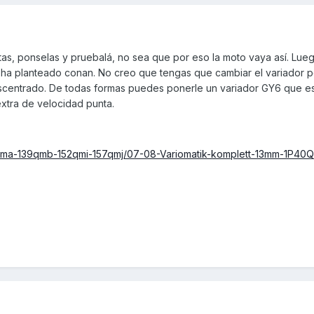
tas, ponselas y pruebalá, no sea que por eso la moto vaya así. Lue
 ha planteado conan. No creo que tengas que cambiar el variador 
escentrado. De todas formas puedes ponerle un variador GY6 que e
xtra de velocidad punta.
qma-139qmb-152qmi-157qmj/07-08-Variomatik-komplett-13mm-1P40