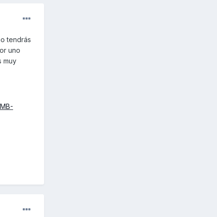
go tendrás
por uno
s muy
QMB-