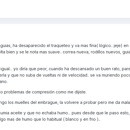
uias, ha desaparecido el traqueteo y va mas fina( lógico.. jeje) en 
ta bien y se le nota mas suave.. correa nueva, rodillos nuevos, guia
ue igual... yo diría que peor, cuando ha descansado un buen rato, pa
erla y que no suba de vueltas ni de velocidad.. se va muriendo po
ano.
 o problemas de compresión como me dijiste.
ngo los muelles del embrague, la volvere a probar pero me da mala 
sumia aceite y que no echaba humo... pues desde que le paso esto, 
lgo mas de humo que lo habitual ( blanco y en frio )..