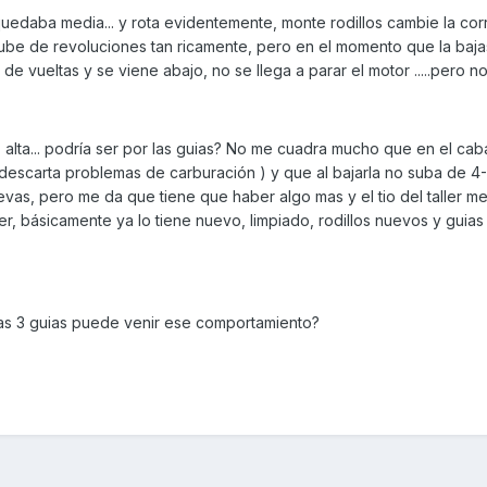
s quedaba media... y rota evidentemente, monte rodillos cambie la cor
sube de revoluciones tan ricamente, pero en el momento que la baja
e vueltas y se viene abajo, no se llega a parar el motor .....pero n
alta... podría ser por las guias? No me cuadra mucho que en el caba
l descarta problemas de carburación ) y que al bajarla no suba de 4-
vas, pero me da que tiene que haber algo mas y el tio del taller m
er, básicamente ya lo tiene nuevo, limpiado, rodillos nuevos y guia
as 3 guias puede venir ese comportamiento?