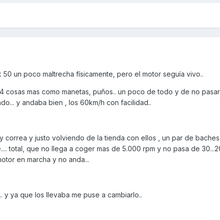
 50 un poco maltrecha físicamente, pero el motor seguía vivo..
, y 4 cosas mas como manetas, puños.. un poco de todo y de no pasa
o... y andaba bien , los 60km/h con facilidad..
y correa y justo volviendo de la tienda con ellos , un par de baches
... total, que no llega a coger mas de 5.000 rpm y no pasa de 30...20.
l motor en marcha y no anda...
s.. y ya que los llevaba me puse a cambiarlo..