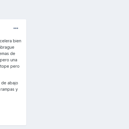
celera bien
embrague
lemas de
r pero una
 tope pero
o de abajo
e rampas y