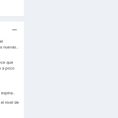
el
s nuevas...
rece que
co a poco
espina...
el nivel de