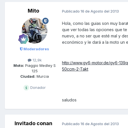
Mito
Publicado
16 de Agosto del 2013
Hola, como las guias son muy bara
que ver todas las opciones que te
nuevo, a no ser que esté mal y d
económico y le dará a la moto un e
Moderadores
12,9k
http://www.gy6-motor.de/gy6-139
Moto:
Piaggio Medley S
50ccm-2-Takt
125
Ciudad:
Murcia
Donador
saludos
Invitado conan
Publicado
16 de Agosto del 2013