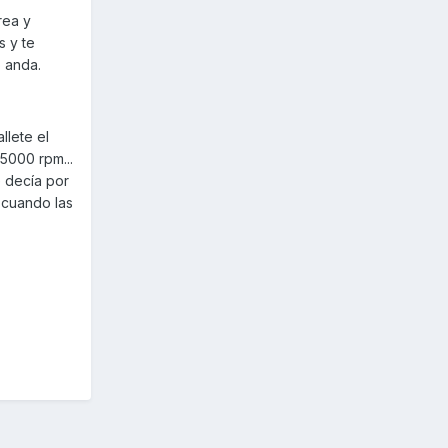
rea y
s y te
o anda.
llete el
5000 rpm...
e decía por
s cuando las