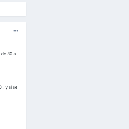
r de 30 a
.. y si se