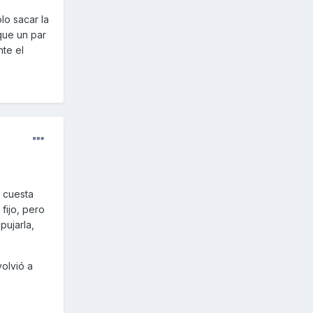
lo sacar la
que un par
nte el
s cuesta
fijo, pero
pujarla,
volvió a