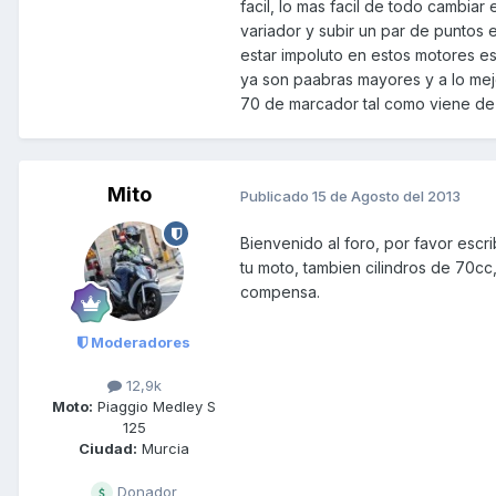
facil, lo mas facil de todo cambia
variador y subir un par de puntos el
estar impoluto en estos motores es
ya son paabras mayores y a lo mej
70 de marcador tal como viene de
Mito
Publicado
15 de Agosto del 2013
Bienvenido al foro, por favor esc
tu moto, tambien cilindros de 70cc, 
compensa.
Moderadores
12,9k
Moto:
Piaggio Medley S
125
Ciudad:
Murcia
Donador