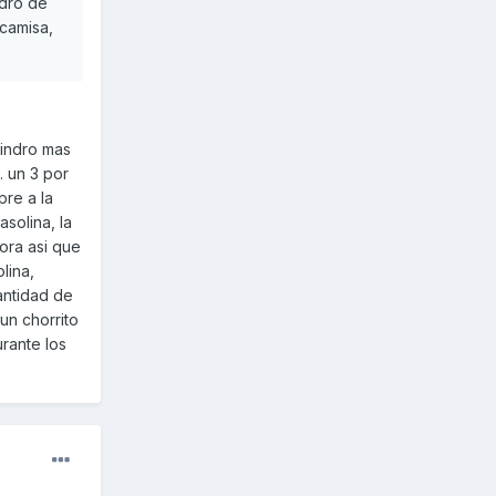
ndro de
 camisa,
lindro mas
 un 3 por
pre a la
solina, la
ora asi que
lina,
antidad de
un chorrito
rante los