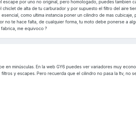
r el escape por uno no original, pero homologado, puedes tambien c
 chiclet de alta de tu carburador y por supuesto el filtro del aire ti
 esencial, como ultima instancia poner un cilindro de mas cubicaje,
or no te hace falta, de cualquier forma, tu moto debe ponerse a al
 fabrica, me equivoco ?
ribe en minúsculas. En la web GY6 puedes ver variadores muy econ
filtros y escapes. Pero recuerda que el cilindro no pasa la Itv, no se