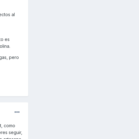
ctos al
to es
olina.
gas, pero
2t, como
res seguir,