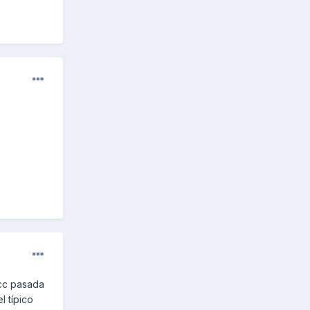
0cc pasada
l típico