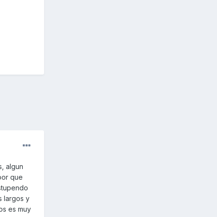
, algun
por que
estupendo
s largos y
os es muy