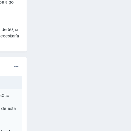
ba algo
 de 50, si
ecesitaría
 50cc
, de esta