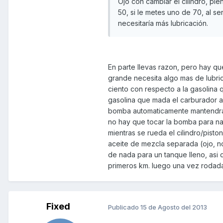
Ojo con cambiar el cilindro, pi
50, si le metes uno de 70, al s
necesitaría más lubricación.
En parte llevas razon, pero hay qu
grande necesita algo mas de lubri
ciento con respecto a la gasolina 
gasolina que mada el carburador a
bomba automaticamente mantendra 
no hay que tocar la bomba para na
mientras se rueda el cilindro/pis
aceite de mezcla separada (ojo, n
de nada para un tanque lleno, asi
primeros km. luego una vez rodada
Fixed
Publicado
15 de Agosto del 2013