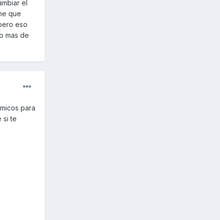
ambiar el
ene que
 pero eso
go mas de
omicos para
 si te