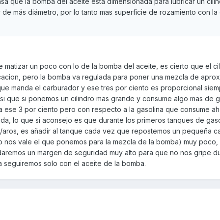
ensa que la bomba del aceite está dimensionada para lubricar un cili
er de más diámetro, por lo tanto mas superficie de rozamiento con la
e matizar un poco con lo de la bomba del aceite, es cierto que el ci
cacion, pero la bomba va regulada para poner una mezcla de aprox.
que manda el carburador y ese tres por ciento es proporcional siem
si que si ponemos un cilindro mas grande y consume algo mas de ga
ese 3 por ciento pero con respecto a la gasolina que consume ah
da, lo que si aconsejo es que durante los primeros tanques de gaso
ton/aros, es añadir al tanque cada vez que repostemos un pequeña c
o nos vale el que ponemos para la mezcla de la bomba) muy poco, 
 daremos un margen de seguridad muy alto para que no nos gripe du
 seguiremos solo con el aceite de la bomba.