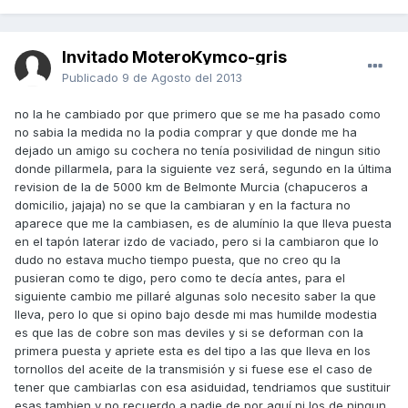
Invitado MoteroKymco-gris
Publicado
9 de Agosto del 2013
no la he cambiado por que primero que se me ha pasado como
no sabia la medida no la podia comprar y que donde me ha
dejado un amigo su cochera no tenía posivilidad de ningun sitio
donde pillarmela, para la siguiente vez será, segundo en la última
revision de la de 5000 km de Belmonte Murcia (chapuceros a
domicilio, jajaja) no se que la cambiaran y en la factura no
aparece que me la cambiasen, es de alumínio la que lleva puesta
en el tapón laterar izdo de vaciado, pero si la cambiaron que lo
dudo no estava mucho tiempo puesta, que no creo qu la
pusieran como te digo, pero como te decía antes, para el
siguiente cambio me pillaré algunas solo necesito saber la que
lleva, pero lo que si opino bajo desde mi mas humilde modestia
es que las de cobre son mas deviles y si se deforman con la
primera puesta y apriete esta es del tipo a las que lleva en los
tornollos del aceite de la transmisión y si fuese ese el caso de
tener que cambiarlas con esa asiduidad, tendriamos que sustituir
esas tambien y no recuerdo a nadie de por aquí ni los de ningun