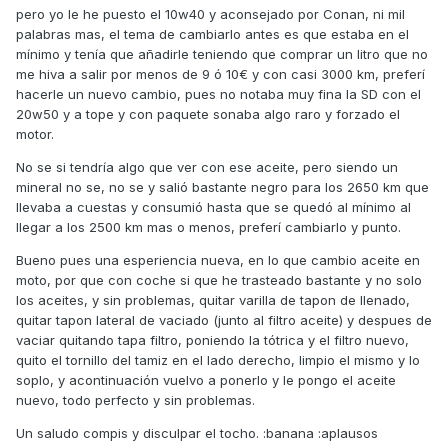
pero yo le he puesto el 10w40 y aconsejado por Conan, ni mil
palabras mas, el tema de cambiarlo antes es que estaba en el
mínimo y tenía que añadirle teniendo que comprar un litro que no
me hiva a salir por menos de 9 ó 10€ y con casi 3000 km, preferí
hacerle un nuevo cambio, pues no notaba muy fina la SD con el
20w50 y a tope y con paquete sonaba algo raro y forzado el
motor.
No se si tendría algo que ver con ese aceite, pero siendo un
mineral no se, no se y salió bastante negro para los 2650 km que
llevaba a cuestas y consumió hasta que se quedó al mínimo al
llegar a los 2500 km mas o menos, preferí cambiarlo y punto.
Bueno pues una esperiencia nueva, en lo que cambio aceite en
moto, por que con coche si que he trasteado bastante y no solo
los aceites, y sin problemas, quitar varilla de tapon de llenado,
quitar tapon lateral de vaciado (junto al filtro aceite) y despues de
vaciar quitando tapa filtro, poniendo la tótrica y el filtro nuevo,
quito el tornillo del tamiz en el lado derecho, limpio el mismo y lo
soplo, y acontinuación vuelvo a ponerlo y le pongo el aceite
nuevo, todo perfecto y sin problemas.
Un saludo compis y disculpar el tocho. :banana :aplausos