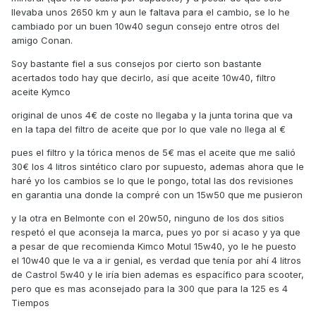
llevaba unos 2650 km y aun le faltava para el cambio, se lo he
cambiado por un buen 10w40 segun consejo entre otros del
amigo Conan.
Soy bastante fiel a sus consejos por cierto son bastante
acertados todo hay que decirlo, así que aceite 10w40, filtro
aceite Kymco
original de unos 4€ de coste no llegaba y la junta torina que va
en la tapa del filtro de aceite que por lo que vale no llega al €
pues el filtro y la tórica menos de 5€ mas el aceite que me salió
30€ los 4 litros sintético claro por supuesto, ademas ahora que le
haré yo los cambios se lo que le pongo, total las dos revisiones
en garantia una donde la compré con un 15w50 que me pusieron
y la otra en Belmonte con el 20w50, ninguno de los dos sitios
respetó el que aconseja la marca, pues yo por si acaso y ya que
a pesar de que recomienda Kimco Motul 15w40, yo le he puesto
el 10w40 que le va a ir genial, es verdad que tenía por ahí 4 litros
de Castrol 5w40 y le iría bien ademas es espacífico para scooter,
pero que es mas aconsejado para la 300 que para la 125 es 4
Tiempos