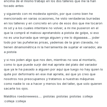
encima de el mismo trabajo en los dos talleres que me la han
tocado antes
y siguiendo con mi modesta opinión, por que como bien he
mencionado en varias ocasiones, he visto verdaderas burradas
en los talleres y en concreto en uno de esos dos que me tocaron
mi sd y a los cuales intentare no volver, a mi me pusieron en el
que la compré el malossi apretandolo a pistola de golpe, si eso
no es una burrada que venga alguien y me lo digaaaaa..... joder
todo por las puñeteras prisas, yademas de la gran clavada, no
tienen dinamométrica ni la herramienta de sujetar el variador, ala
a pistola
y si nos joden algo que nos den, mientras no sea al montarlo,
como lo que puede surjir del mal apriete del plato del variador
que ya le ha pasado a alguien por aquí que luego no hay quien lo
quite por deformarlo en ese mal apriete, así que yo creo que
nosotros nos preocupamos y tratamos a nuestras máquinas
como nadie lo va a hacer y menos los del taller, que solo quieren
sacarte los ojos.
Malditos roedoreeeess..... :pistolas :pistolas :pistolas :colleja
:colleja :colleja