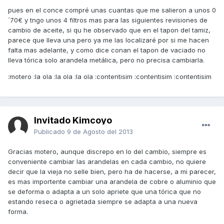
pues en el conce compré unas cuantas que me salieron a unos 0
´70€ y tngo unos 4 filtros mas para las siguientes revisiones de
cambio de aceite, si qu he observado que en el tapon del tamiz,
parece que lleva una pero ya me las localizaré por si me hacen
falta mas adelante, y como dice conan el tapon de vaciado no
lleva tórica solo arandela metálica, pero no precisa cambiarla.
:motero :la ola :la ola :la ola :contentisim :contentisim :contentisim
Invitado Kimcoyo
Publicado
9 de Agosto del 2013
Gracias motero, aunque discrepo en lo del cambio, siempre es
conveniente cambiar las arandelas en cada cambio, no quiere
decir que la vieja no selle bien, pero ha de hacerse, a mi parecer,
es mas importente cambiar una arandela de cobre o aluminio que
se deforma o adapta a un solo apriete que una tórica que no
estando reseca o agrietada siempre se adapta a una nueva
forma.