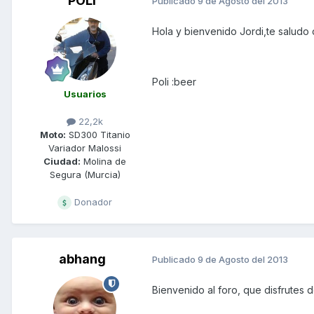
POLI
Publicado
9 de Agosto del 2013
Hola y bienvenido Jordi,te saludo 
Poli :beer
Usuarios
22,2k
Moto:
SD300 Titanio
Variador Malossi
Ciudad:
Molina de
Segura (Murcia)
Donador
abhang
Publicado
9 de Agosto del 2013
Bienvenido al foro, que disfrutes d