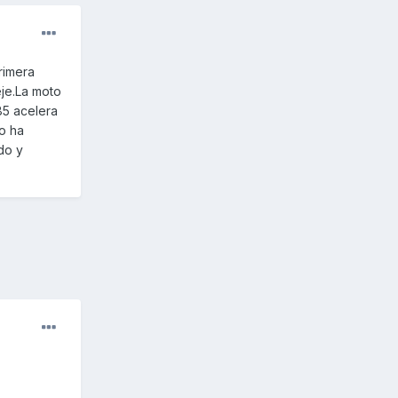
rimera
eje.La moto
85 acelera
to ha
do y