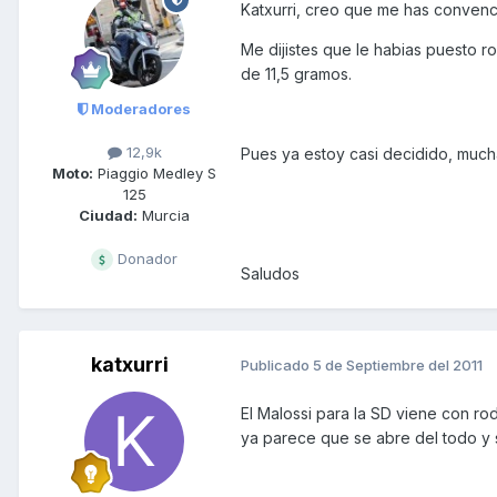
Katxurri, creo que me has convencid
Me dijistes que le habias puesto r
de 11,5 gramos.
Moderadores
12,9k
Pues ya estoy casi decidido, mucha
Moto:
Piaggio Medley S
125
Ciudad:
Murcia
Donador
Saludos
katxurri
Publicado
5 de Septiembre del 2011
El Malossi para la SD viene con rod
ya parece que se abre del todo y s