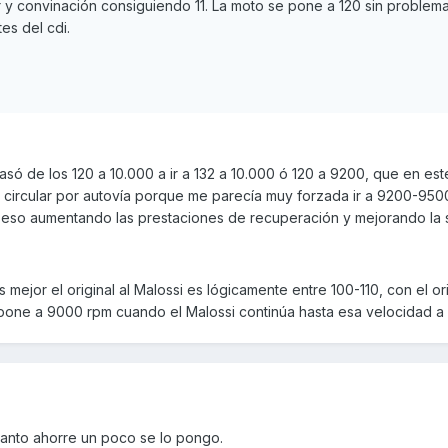
r y convinación consiguiendo 11. La moto se pone a 120 sin problem
es del cdi.
asó de los 120 a 10.000 a ir a 132 a 10.000 ó 120 a 9200, que en es
l circular por autovía porque me parecía muy forzada ir a 9200-950
eso aumentando las prestaciones de recuperación y mejorando la s
mejor el original al Malossi es lógicamente entre 100-110, con el ori
pone a 9000 rpm cuando el Malossi continúa hasta esa velocidad a
cuanto ahorre un poco se lo pongo.