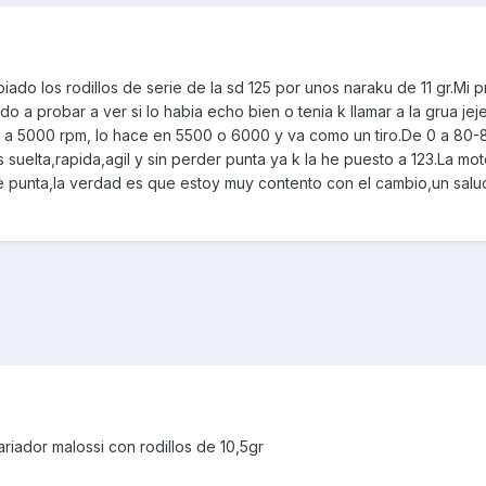
ado los rodillos de serie de la sd 125 por unos naraku de 11 gr.Mi p
o a probar a ver si lo habia echo bien o tenia k llamar a la grua jej
r a 5000 rpm, lo hace en 5500 o 6000 y va como un tiro.De 0 a 80-
suelta,rapida,agil y sin perder punta ya k la he puesto a 123.La mo
 punta,la verdad es que estoy muy contento con el cambio,un salu
riador malossi con rodillos de 10,5gr