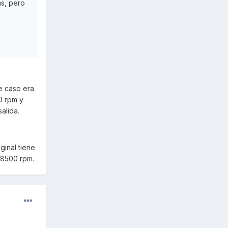
as, pero
te caso era
0 rpm y
alida.
ginal tiene
 8500 rpm.