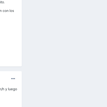
ito.
n con los
km/h y luego