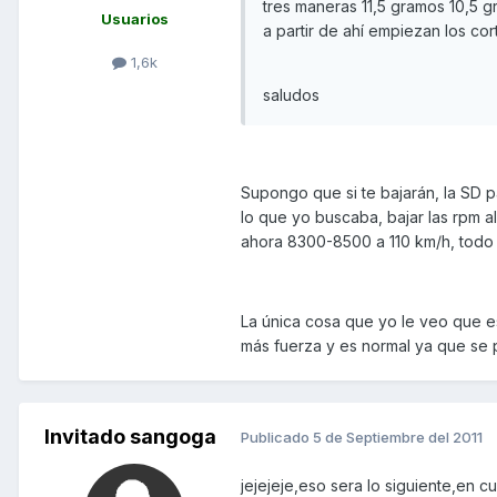
tres maneras 11,5 gramos 10,5 g
Usuarios
a partir de ahí empiezan los cort
1,6k
saludos
Supongo que si te bajarán, la SD p
lo que yo buscaba, bajar las rpm a
ahora 8300-8500 a 110 km/h, todo 
La única cosa que yo le veo que es 
más fuerza y es normal ya que se 
Invitado sangoga
Publicado
5 de Septiembre del 2011
jejejeje,eso sera lo siguiente,en 