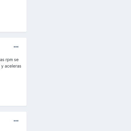
tas rpm se
 y aceleras