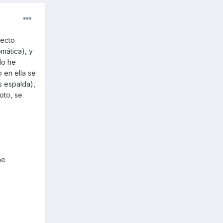
pecto
mática), y
lo he
 en ella se
s espalda),
oto, se
he