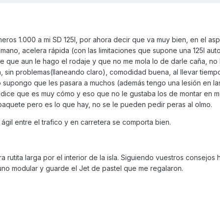
meros 1.000 a mi SD 125I, por ahora decir que va muy bien, en el as
ano, acelera rápida (con las limitaciones que supone una 125I auto
e que aun le hago el rodaje y que no me mola lo de darle caña, no 
in problemas(llaneando claro), comodidad buena, al llevar tiempo
o supongo que les pasara a muchos (además tengo una lesión en la
 dice que es muy cómo y eso que no le gustaba los de montar en m
paquete pero es lo que hay, no se le pueden pedir peras al olmo.
gil entre el trafico y en carretera se comporta bien.
a rutita larga por el interior de la isla. Siguiendo vuestros consejos 
o modular y guarde el Jet de pastel que me regalaron.