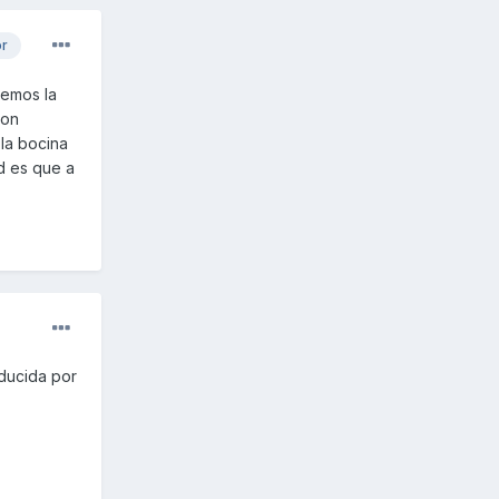
or
nemos la
con
 la bocina
d es que a
oducida por