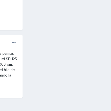
as palmas
 mi SD 125.
5000rpm,
i hija de
ando la