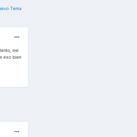
nuevo Tema
tento, me
he exo bien