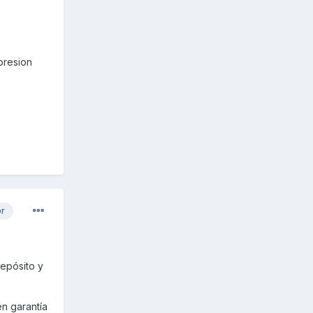
presion
or
depósito y
n garantía