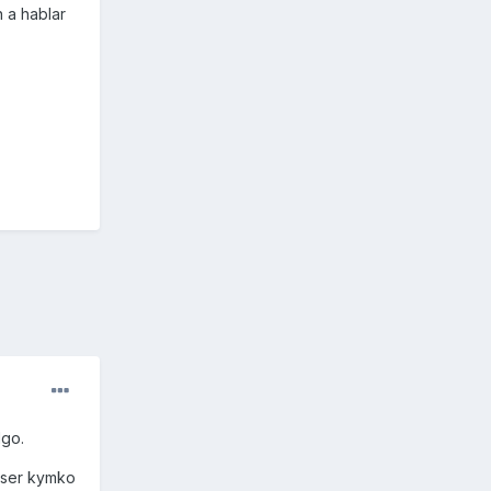
 a hablar
lgo.
r ser kymko