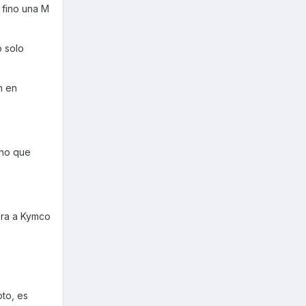
 fino una M
o solo
n en
cho que
ara a Kymco
to, es