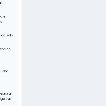
al
to en
es
xido solo
ción en
 mucho
ejara a
go tras