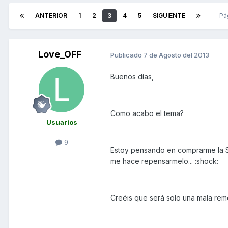
ANTERIOR
1
2
3
4
5
SIGUIENTE
Pá
Love_OFF
Publicado
7 de Agosto del 2013
Buenos días,
Como acabo el tema?
Usuarios
9
Estoy pensando en comprarme la S
me hace repensarmelo... :shock:
Creéis que será solo una mala rem