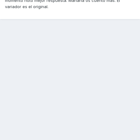
momento noto mejor respuesta. Mañana os cuento mas. El
variador es el original.