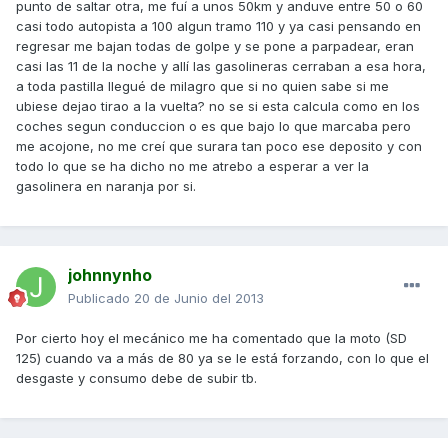
punto de saltar otra, me fuí a unos 50km y anduve entre 50 o 60
casi todo autopista a 100 algun tramo 110 y ya casi pensando en
regresar me bajan todas de golpe y se pone a parpadear, eran
casi las 11 de la noche y allí las gasolineras cerraban a esa hora,
a toda pastilla llegué de milagro que si no quien sabe si me
ubiese dejao tirao a la vuelta? no se si esta calcula como en los
coches segun conduccion o es que bajo lo que marcaba pero
me acojone, no me creí que surara tan poco ese deposito y con
todo lo que se ha dicho no me atrebo a esperar a ver la
gasolinera en naranja por si.
johnnynho
Publicado
20 de Junio del 2013
Por cierto hoy el mecánico me ha comentado que la moto (SD
125) cuando va a más de 80 ya se le está forzando, con lo que el
desgaste y consumo debe de subir tb.