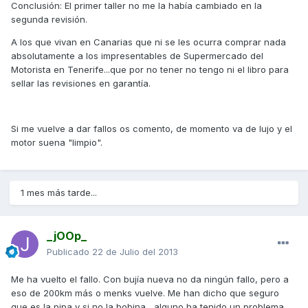
Conclusión: El primer taller no me la había cambiado en la
segunda revisión.
A los que vivan en Canarias que ni se les ocurra comprar nada
absolutamente a los impresentables de Supermercado del
Motorista en Tenerife...que por no tener no tengo ni el libro para
sellar las revisiones en garantía.
Si me vuelve a dar fallos os comento, de momento va de lujo y el
motor suena "limpio".
1 mes más tarde...
_jOOp_
Publicado
22 de Julio del 2013
Me ha vuelto el fallo. Con bujía nueva no da ningún fallo, pero a
eso de 200km más o menks vuelve. Me han dicho que seguro
que es la pipa y si no la bobina....alguno ha tenido un problema