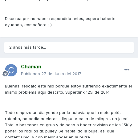
Disculpa por no haber respondido antes, espero haberte
ayudado, compañero ;-)
2 años más tarde...
Chaman
Publicado
27 de Junio del 2017
Buenas, rescato este hilo porque estoy sufriendo exactamente el
mismo problema aqui descrito. Superdink 125i de 2014.
Todo empezo un dia yendo por la autovia que la moto petó,
rateaba, no podía acelerar..., llegue a casa de milagro, un jaleo!.
Total a bascones en grua y de paso a hacer revision de los 15K y
poner los rodillos dr. pulley. Se habia ido la bujia, asi que
contentisimo, y con mejor andar en la burra.