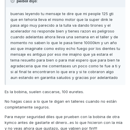
peibol dijo:
buenas leyendo tu mensaje te dire que mi people 125 gti
que en tehoria lleva el mismo motor que la super dink le
pasa algo muy parecido a la tulla va dando tirones y el
acelerador no responde bien y tienes razon es peligroso
cuando adelantas ahora lleva una semana en el taller y de
momento no saben lo que le pasa tiene 10000km y un año
asi que imaginate como estoy echo fuego por los dientes tu
mensaje es antiguo por eso me imajino que ya estara el
tema resuelto para bien o para mal espero que para bien te
agradeceria que me comentases un poco como te fue a ti y
si al final te encontraron lo que era y si te cobraron algo
aun estando en garantia saludos y gracias por adelantado
Es la bobina, suelen cascarse, 100 euretes.
No hagas caso a lo que te digan en talleres cuando no están
completamente seguros.
Para mayor seguridad diles que prueben con la bobina de otra
kymco antes de gastarte el dinero...es lo que hicieron con la mía
y no veas ahora que gustazo, que vabien por fin!!!!