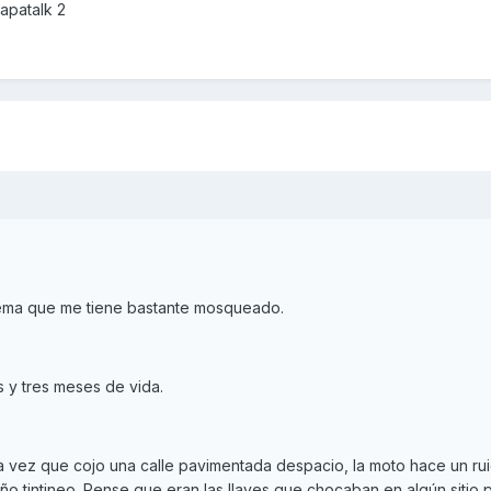
apatalk 2
ma que me tiene bastante mosqueado.
 y tres meses de vida.
ez que cojo una calle pavimentada despacio, la moto hace un ruid
ño tintineo. Pense que eran las llaves que chocaban en algún sitio 