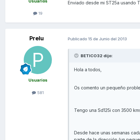
Usuarios
Enviado desde mi ST25a usando T
19
Prelu
Publicado
15 de Junio del 2013
BETICO32 dijo:
Hola a todos,
Usuarios
Os comento un pequeño proble
581
Tengo una Sd125i con 3500 kms
Desde hace unas semanas cada v
parte de la dirección (un peque