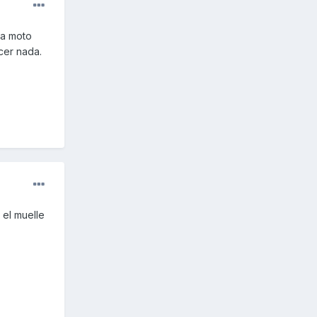
la moto
cer nada.
 el muelle