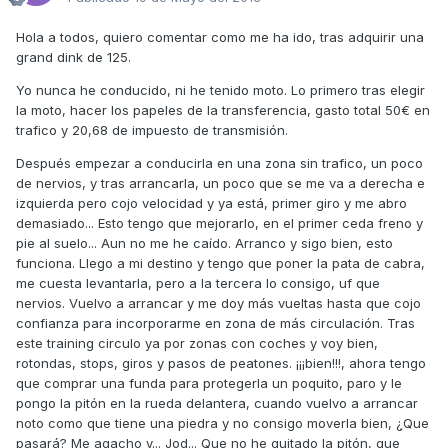
Hola a todos, quiero comentar como me ha ido, tras adquirir una
grand dink de 125.
Yo nunca he conducido, ni he tenido moto. Lo primero tras elegir
la moto, hacer los papeles de la transferencia, gasto total 50€ en
trafico y 20,68 de impuesto de transmisión.
Después empezar a conducirla en una zona sin trafico, un poco
de nervios, y tras arrancarla, un poco que se me va a derecha e
izquierda pero cojo velocidad y ya está, primer giro y me abro
demasiado... Esto tengo que mejorarlo, en el primer ceda freno y
pie al suelo... Aun no me he caído. Arranco y sigo bien, esto
funciona. Llego a mi destino y tengo que poner la pata de cabra,
me cuesta levantarla, pero a la tercera lo consigo, uf que
nervios. Vuelvo a arrancar y me doy más vueltas hasta que cojo
confianza para incorporarme en zona de más circulación. Tras
este training circulo ya por zonas con coches y voy bien,
rotondas, stops, giros y pasos de peatones. ¡¡¡bien!!!, ahora tengo
que comprar una funda para protegerla un poquito, paro y le
pongo la pitón en la rueda delantera, cuando vuelvo a arrancar
noto como que tiene una piedra y no consigo moverla bien, ¿Que
pasará? Me agacho y... Jod... Que no he quitado la pitón, que