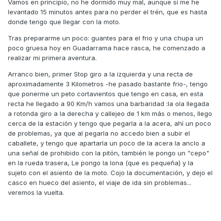
Vamos en principio, no he dormido muy mal, aunque si me he
levantado 15 minutos antes para no perder el trén, que es hasta
donde tengo que llegar con la moto.
Tras prepararme un poco: guantes para el frio y una chupa un
poco gruesa hoy en Guadarrama hace rasca, he comenzado a
realizar mi primera aventura.
Arranco bien, primer Stop giro a la izquierda y una recta de
aproximadamente 3 Kilometros -he pasado bastante frio-, tengo
que ponerme un peto cortavientos que tengo en casa, en esta
recta he llegado a 90 Km/h vamos una barbaridad :la ola llegada
a rotonda giro a la derecha y callejeo de 1 km más o menos, llego
cerca de la estación y tengo que pegarla a la acera, ahí un poco
de problemas, ya que al pegarla no accedo bien a subir el
caballete, y tengo que apartarla un poco de la acera la anclo a
una señal de prohibido con la pitón, también le pongo un "cepo"
en la rueda trasera, Le pongo la lona (que es pequeña) y la
sujeto con el asiento de la moto. Cojo la documentación, y dejo el
casco en hueco del asiento, el viaje de ida sin problemas...
veremos la vuelta.