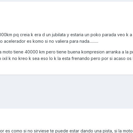
0km pq creia k era d un jubilata y estaria un poko parada veo k a 
o acelerador es komo si no valiera para nada..........
 la moto tiene 40000 km pero tiene buena kompresion arranka a la p
o ixil k no kreo k sea eso lo k la esta frenando pero por si acaso o
r es como si no sirviese te puede estar dando una pista, si la moto