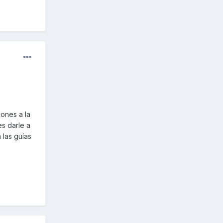
iones a la
s darle a
 las guías