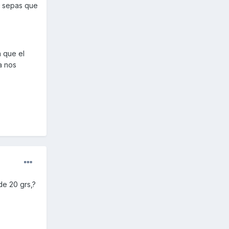
do sepas que
a que el
a nos
de 20 grs,?