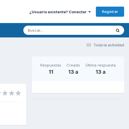
Registrar
¿Usuario existente? Conectar
Toda la actividad
Respuestas
Creado
Última respuesta
11
13 a
13 a