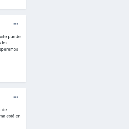
ceite puede
 los
 esperemos
a de
ema está en