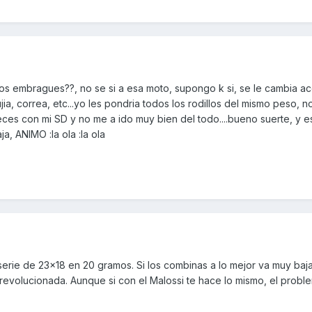
os embragues??, no se si a esa moto, supongo k si, se le cambia a
a, correa, etc...yo les pondria todos los rodillos del mismo peso, no
ces con mi SD y no me a ido muy bien del todo....bueno suerte, y
ja, ANIMO :la ola :la ola
e serie de 23x18 en 20 gramos. Si los combinas a lo mejor va muy baj
revolucionada. Aunque si con el Malossi te hace lo mismo, el probl