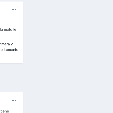
la moto le
rimera y
s lo komento
 tiene