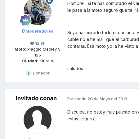
Hombre... si te has comprado el va
le pasa a la moto seguro que te irá
Moderadores
Si ya has mirado todo el conjunto v
cable no este mal, que el carburado
12,9k
contaras. Esa moto yo la he visto 
Moto:
Piaggio Medley S
125
Ciudad:
Murcia
saludos
Donador
Invitado conan
Publicado
20 de Mayo del 2013
Disculpa, no estoy muy puesto en e
estas seguro)