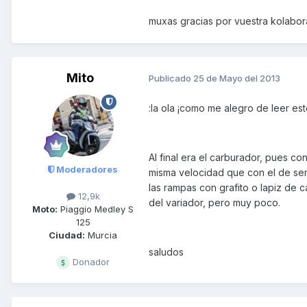
muxas gracias por vuestra kolabo
Mito
Publicado
25 de Mayo del 2013
:la ola ¡como me alegro de leer esto
Al final era el carburador, pues co
Moderadores
misma velocidad que con el de ser
las rampas con grafito o lapiz de c
12,9k
del variador, pero muy poco.
Moto:
Piaggio Medley S
125
Ciudad:
Murcia
saludos
Donador