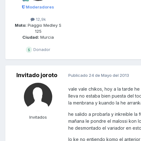
Moderadores
12,9k
Moto:
Piaggio Medley S
125
Ciudad:
Murcia
Donador
Invitado joroto
Publicado
24 de Mayo del 2013
vale vale chikos, hoy a la tarde 
lleva no estaba bien puesta del to
la menbrana y kuando la he arrank
he salido a probarla y inkreible la
Invitados
mañana le pondre el malossi kon lo
he desmontado el variador en esto
lo ke no entiendo komo el anterior dueñ