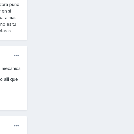
obra puño,
 en si
para mas,
 no es tu
ntaras.
e mecanica
o alli que