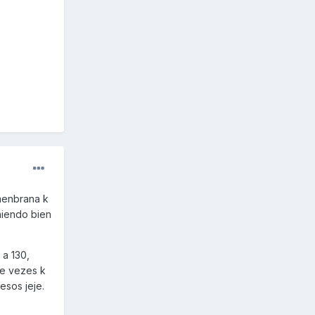
 menbrana k
niendo bien
 a 130,
de vezes k
sos jeje.