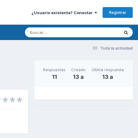
Registrar
¿Usuario existente? Conectar
Toda la actividad
Respuestas
Creado
Última respuesta
11
13 a
13 a