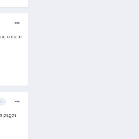
 no creo te
or
os pagos