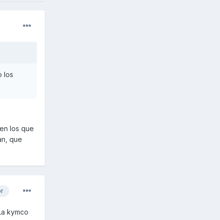
 los
 en los que
zan, que
or
.La kymco