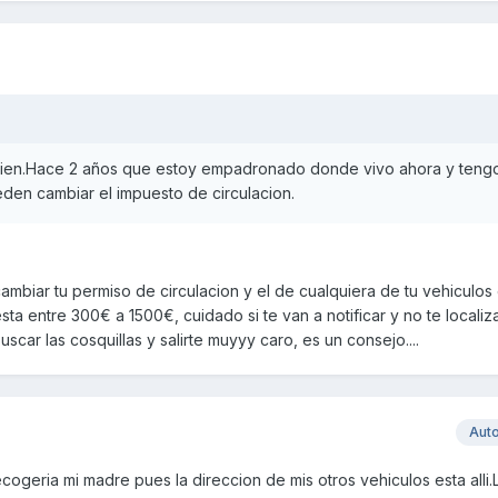
ien.Hace 2 años que estoy empadronado donde vivo ahora y tengo
den cambiar el impuesto de circulacion.
cambiar tu permiso de circulacion y el de cualquiera de tu vehiculos
a esta entre 300€ a 1500€, cuidado si te van a notificar y no te locali
scar las cosquillas y salirte muyyy caro, es un consejo....
Aut
ecogeria mi madre pues la direccion de mis otros vehiculos esta alli