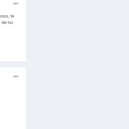
smos, te
o de los