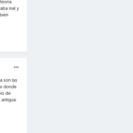
teoria
taba mal y
 bien
a son las
ato donde
bio de
 antigua.