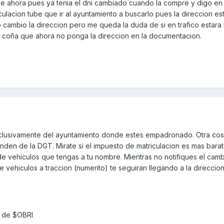
 de ahora pues ya tenia el dni cambiado cuando la compre y digo en 
culacion tube que ir al ayuntamiento a buscarlo pues la direccion es
io cambio la direccion pero me queda la duda de si en trafico estara
na coña que ahora no ponga la direccion en la documentacion.
clusivamente del ayuntamiento donde estes empadronado. Otra cos
ependen de la DGT. Mirate si el impuesto de matriculacion es mas bar
 de vehiculos que tengas a tu nombre. Mientras no notifiques el cam
de vehiculos a traccion (numerito) te seguiran llegando a la direccion
 de $OBRI