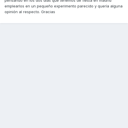
pensando en los dos días que tenemos de fiesta en madrid
emplearlos en un pequeño experimento parecido y quería alguna
opinión al respecto. Gracias