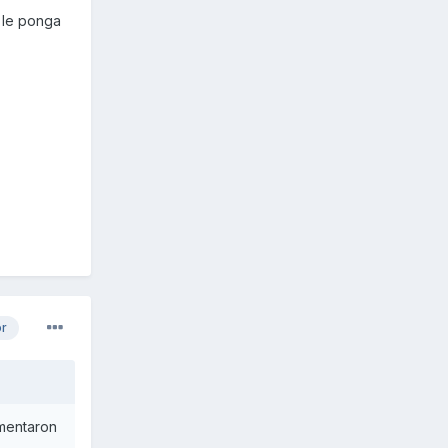
 le ponga
or
omentaron