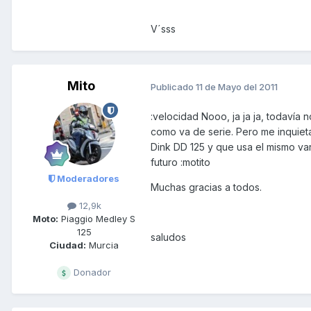
V´sss
Mito
Publicado
11 de Mayo del 2011
:velocidad Nooo, ja ja ja, todavía 
como va de serie. Pero me inquieta
Dink DD 125 y que usa el mismo var
futuro :motito
Moderadores
Muchas gracias a todos.
12,9k
Moto:
Piaggio Medley S
125
saludos
Ciudad:
Murcia
Donador