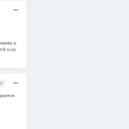
amente si
t B si no
or
 aparece.