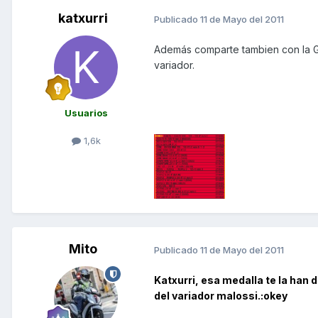
katxurri
Publicado
11 de Mayo del 2011
Además comparte tambien con la Gr
variador.
Usuarios
1,6k
Mito
Publicado
11 de Mayo del 2011
Katxurri, esa medalla te la han 
del variador malossi.:okey