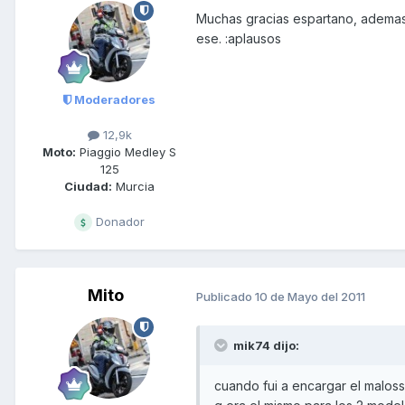
Muchas gracias espartano, ademas
ese. :aplausos
Moderadores
12,9k
Moto:
Piaggio Medley S
125
Ciudad:
Murcia
Donador
Mito
Publicado
10 de Mayo del 2011
mik74 dijo:
cuando fui a encargar el malos