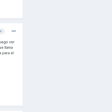
or
luego ver
se llama
a para el