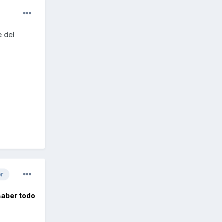
e del
or
 saber todo