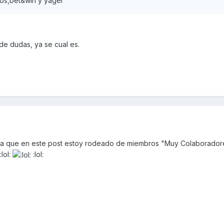
los,bet&win y yager
e dudas, ya se cual es.
enta que en este post estoy rodeado de miembros "Muy Colaborador
:lol:
:lol: