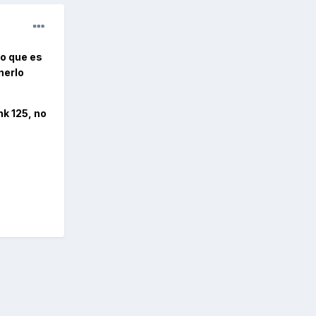
eo que es
nerlo
k 125, no