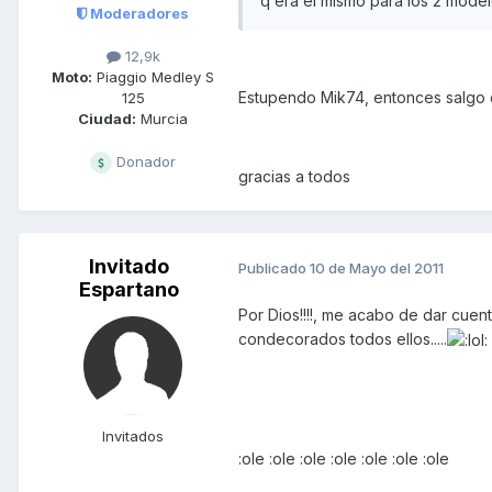
q era el mismo para los 2 mode
Moderadores
12,9k
Moto:
Piaggio Medley S
Estupendo Mik74, entonces salgo d
125
Ciudad:
Murcia
Donador
gracias a todos
Invitado
Publicado
10 de Mayo del 2011
Espartano
Por Dios!!!!, me acabo de dar cu
condecorados todos ellos.....
Invitados
:ole :ole :ole :ole :ole :ole :ole