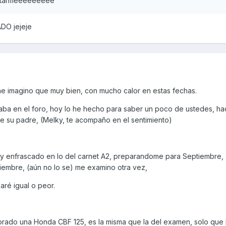
puntarmeeeeeeeee
DO jejeje
e imagino que muy bien, con mucho calor en estas fechas.
aba en el foro, hoy lo he hecho para saber un poco de ustedes, h
de su padre, (Melky, te acompaño en el sentimiento)
y enfrascado en lo del carnet A2, preparandome para Septiembre,
tiembre, (aún no lo se) me examino otra vez,
haré igual o peor.
ado una Honda CBF 125, es la misma que la del examen, solo que l