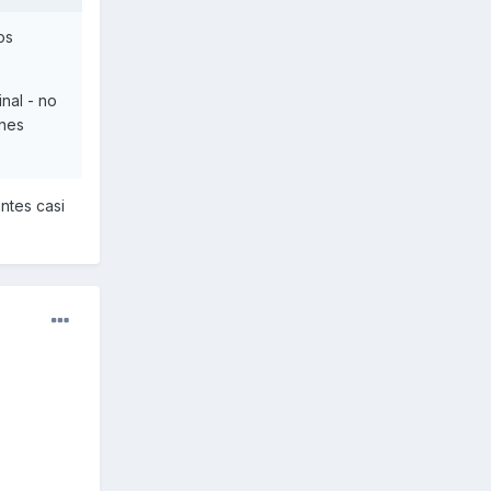
os
nal - no
enes
ntes casi