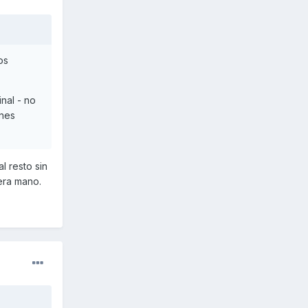
os
nal - no
enes
l resto sin
era mano.