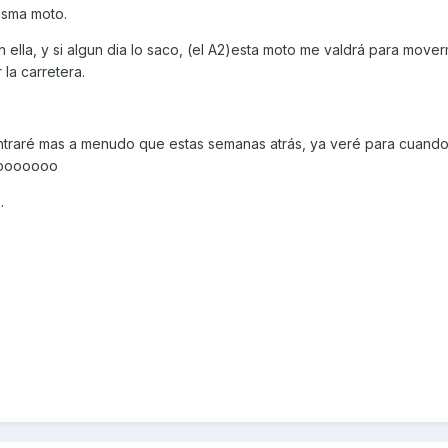
isma moto.
n ella, y si algun dia lo saco, (el A2)esta moto me valdrá para move
 la carretera.
entraré mas a menudo que estas semanas atrás, ya veré para cuand
tooooooo
.