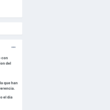
o con
ion del
nda que han
ferencia.
o el dia