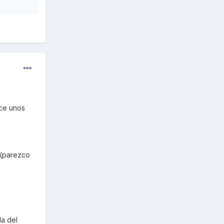
ace unos
 (parezco
a del