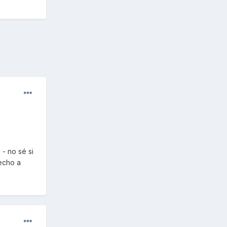
 - no sé si
recho a