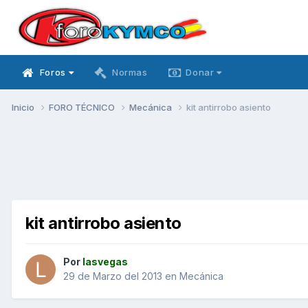
Foros
Normas
Donar
Inicio
FORO TÉCNICO
Mecánica
kit antirrobo asiento
kit antirrobo asiento
Por
lasvegas
29 de Marzo del 2013
en
Mecánica