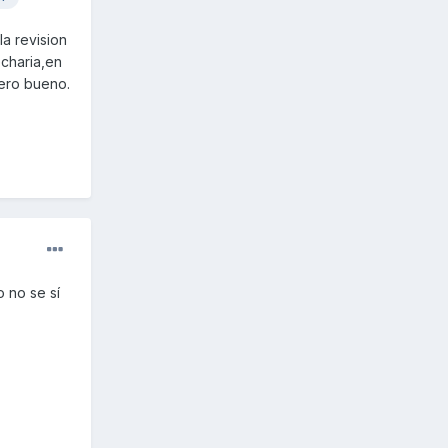
a revision
echaria,en
ero bueno.
o no se sí