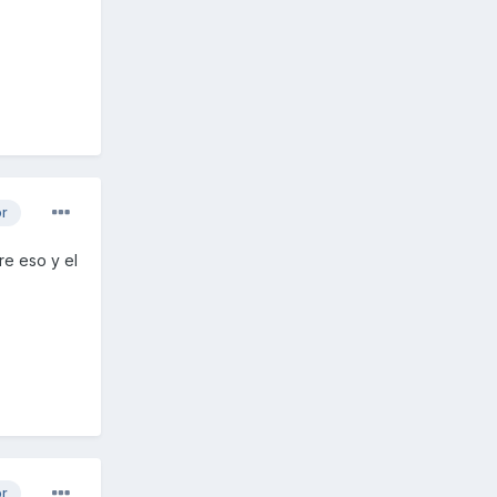
or
re eso y el
or