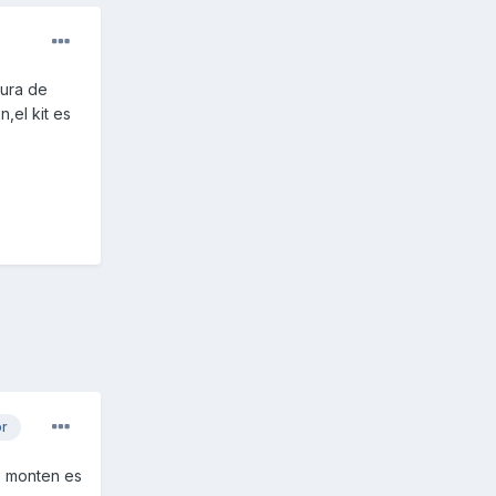
tura de
,el kit es
or
lo monten es