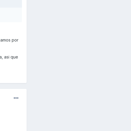
edamos por
a, asi que