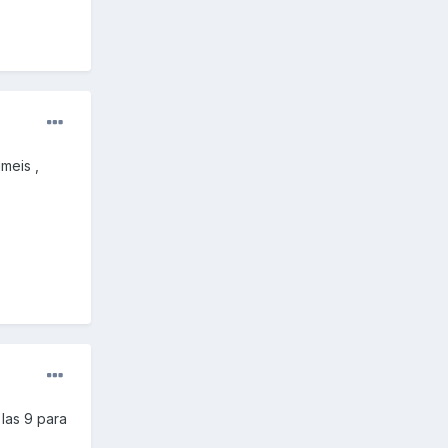
meis ,
las 9 para