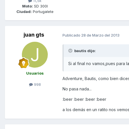
11,5k
Moto:
SD 300I
Ciudad:
Portugalete
juan gts
Publicado
28 de Marzo del 2013
bautis dijo:
Si al final no vamos,pues para 
Usuarios
Adventure, Bautis, como bien dices
998
No pasa nada...
:beer :beer :beer :beer
a los demás en un ratito nos vemo