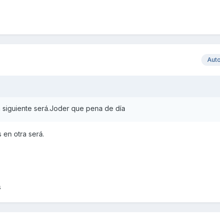
Aut
la siguiente será.Joder que pena de día
 en otra será.
s