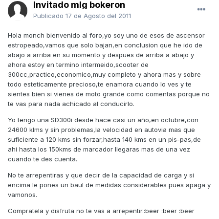
Invitado mlg bokeron
Publicado
17 de Agosto del 2011
Hola monch bienvenido al foro,yo soy uno de esos de ascensor
estropeado,vamos que solo bajan,en conclusion que he ido de
abajo a arriba en su momento y despues de arriba a abajo y
ahora estoy en termino intermeido,scooter de
300cc,practico,economico,muy completo y ahora mas y sobre
todo esteticamente precioso,te enamora cuando lo ves y te
sientes bien si vienes de moto grande como comentas porque no
te vas para nada achicado al conducirlo.
Yo tengo una SD300i desde hace casi un año,en octubre,con
24600 klms y sin problemas,la velocidad en autovia mas que
suficiente a 120 kms sin forzar,hasta 140 kms en un pis-pas,de
ahi hasta los 150kms de marcador llegaras mas de una vez
cuando te des cuenta.
No te arrepentiras y que decir de la capacidad de carga y si
encima le pones un baul de medidas considerables pues apaga y
vamonos.
Compratela y disfruta no te vas a arrepentir.:beer :beer :beer