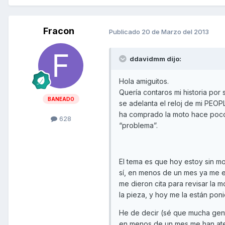
Fracon
Publicado
20 de Marzo del 2013
ddavidmm dijo:
Hola amiguitos.
Quería contaros mi historia por
BANEADO
se adelanta el reloj de mi PEOP
ha comprado la moto hace poco
628
“problema”.
El tema es que hoy estoy sin mo
sí, en menos de un mes ya me es
me dieron cita para revisar la 
la pieza, y hoy me la están pon
He de decir (sé que mucha gen
en menos de un mes me han ate