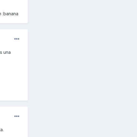
im :banana
es una
a.