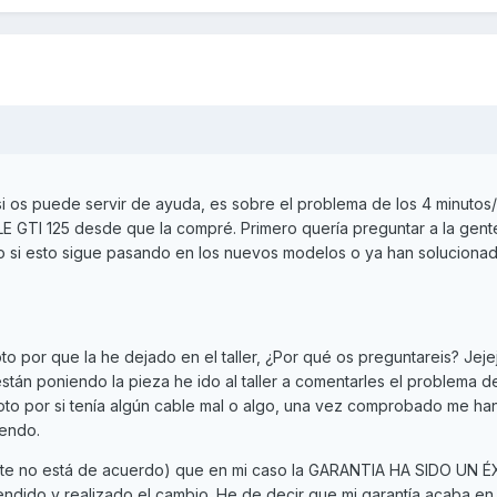
 si os puede servir de ayuda, es sobre el problema de los 4 minutos
LE GTI 125 desde que la compré. Primero quería preguntar a la gen
 si esto sigue pasando en los nuevos modelos o ya han solucionad
to por que la he dejado en el taller, ¿Por qué os preguntareis? Jeje
tán poniendo la pieza he ido al taller a comentarles el problema del
moto por si tenía algún cable mal o algo, una vez comprobado me h
iendo.
te no está de acuerdo) que en mi caso la GARANTIA HA SIDO UN É
ndido y realizado el cambio. He de decir que mi garantía acaba e