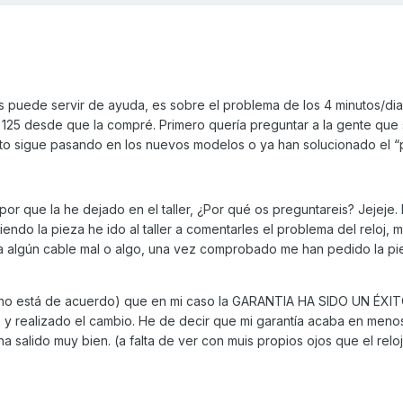
 os puede servir de ayuda, es sobre el problema de los 4 minutos/di
I 125 desde que la compré. Primero quería preguntar a la gente que
to sigue pasando en los nuevos modelos o ya han solucionado el “
or que la he dejado en el taller, ¿Por qué os preguntareis? Jejeje. 
do la pieza he ido al taller a comentarles el problema del reloj, 
enía algún cable mal o algo, una vez comprobado me han pedido la pi
no está de acuerdo) que en mi caso la GARANTIA HA SIDO UN ÉXIT
y realizado el cambio. He de decir que mi garantía acaba en meno
a salido muy bien. (a falta de ver con muis propios ojos que el relo