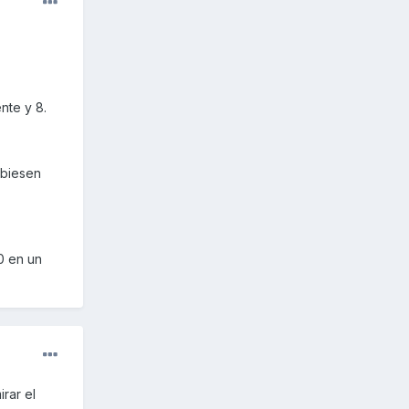
nte y 8.
ubiesen
0 en un
rar el