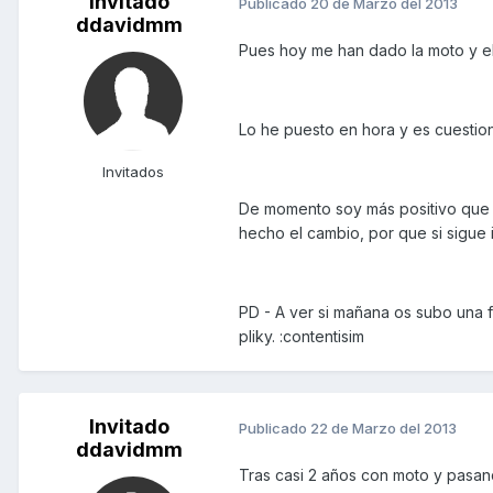
Invitado
Publicado
20 de Marzo del 2013
ddavidmm
Pues hoy me han dado la moto y el
Lo he puesto en hora y es cuestion 
Invitados
De momento soy más positivo que t
hecho el cambio, por que si sigue i
PD - A ver si mañana os subo una f
pliky. :contentisim
Invitado
Publicado
22 de Marzo del 2013
ddavidmm
Tras casi 2 años con moto y pasand