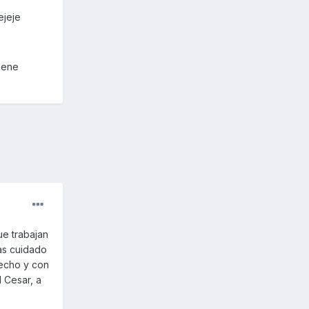
ejeje
tiene
ue trabajan
mas cuidado
fecho y con
l Cesar, a