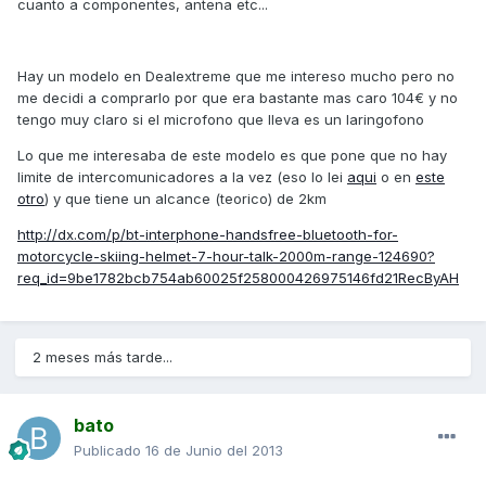
cuanto a componentes, antena etc...
Hay un modelo en Dealextreme que me intereso mucho pero no
me decidi a comprarlo por que era bastante mas caro 104€ y no
tengo muy claro si el microfono que lleva es un laringofono
Lo que me interesaba de este modelo es que pone que no hay
limite de intercomunicadores a la vez (eso lo lei
aqui
o en
este
otro
) y que tiene un alcance (teorico) de 2km
http://dx.com/p/bt-interphone-handsfree-bluetooth-for-
motorcycle-skiing-helmet-7-hour-talk-2000m-range-124690?
req_id=9be1782bcb754ab60025f258000426975146fd21RecByAH
2 meses más tarde...
bato
Publicado
16 de Junio del 2013