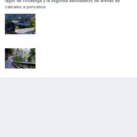
lagos de covadoga y la segunda desfiladeros de arenas de
cabrales a poncebos