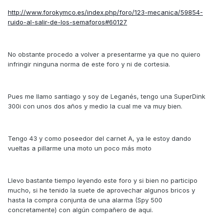
http://www.forokymco.es/index.php/foro/123-mecanica/59854-
ruido-al-salir-de-los-semaforos#60127
No obstante procedo a volver a presentarme ya que no quiero
infringir ninguna norma de este foro y ni de cortesia.
Pues me llamo santiago y soy de Leganés, tengo una SuperDink
300i con unos dos años y medio la cual me va muy bien.
Tengo 43 y como poseedor del carnet A, ya le estoy dando
vueltas a pillarme una moto un poco más moto
Llevo bastante tiempo leyendo este foro y si bien no participo
mucho, si he tenido la suete de aprovechar algunos bricos y
hasta la compra conjunta de una alarma (Spy 500
concretamente) con algún compañero de aqui.