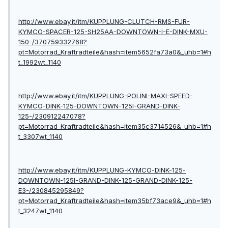
http://www.ebay.it/itm/KUPPLUNG-CLUTCH-RMS-FUR-
KYMCO-SPACER-125-SH25AA-DOWNTOWN-I-E-DINK-MXU-
150-/370759332768?
pt=Motorrad_Kraftradteile&hash=item5652fa73a0&_uhb=1#h
t_1992wt_1140
http://www.ebay.it/itm/KUPPLUNG-POLINI-MAXI-SPEED-
KYMCO-DINK-125-DOWNTOWN-125I-GRAND-DINK-
125-/230912247078?
pt=Motorrad_Kraftradteile&hash=item35c3714526&_uhb=1#h
t_3307wt_1140
http://www.ebay.it/itm/KUPPLUNG-KYMCO-DINK-125-
DOWNTOWN-125I-GRAND-DINK-125-GRAND-DINK-125-
E3-/230845295849?
pt=Motorrad_Kraftradteile&hash=item35bf73ace9&_uhb=1#h
t_3247wt_1140