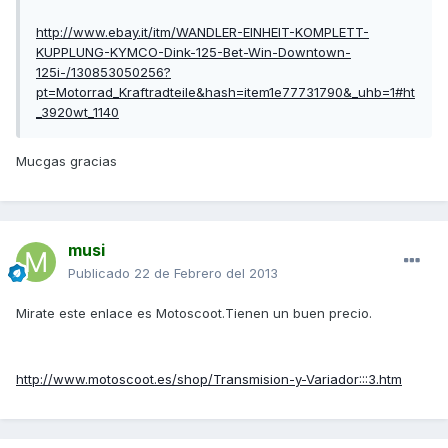
http://www.ebay.it/itm/WANDLER-EINHEIT-KOMPLETT-
KUPPLUNG-KYMCO-Dink-125-Bet-Win-Downtown-
125i-/130853050256?
pt=Motorrad_Kraftradteile&hash=item1e77731790&_uhb=1#ht
_3920wt_1140
Mucgas gracias
musi
Publicado
22 de Febrero del 2013
Mirate este enlace es Motoscoot.Tienen un buen precio.
http://www.motoscoot.es/shop/Transmision-y-Variador:::3.htm