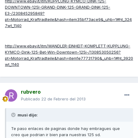
http://www.ebay.it/itm/KUPPLUNG-KYMCO-DINK-125-
DOWNTOWN-125I-GRAND-DINK-125-GRAND-DINK-125-
E3-/230845295849?
pt=Motorrad_Kraftradteile&hash=item35bf73ace9&_uhb=1#ht_324
7wt_1140
http://www.ebay.it/itm/WANDLER-EINHEIT-KOMPLETT-KUPPLUNG-
KYMCO-Dink-125-Bet-Win-Downtown-125i-/130853050256?
pt=Motorrad_Kraftradteile&hash=item1e77731790&_uhb=1#ht_3920
wt_1140
rubvero
Publicado
22 de Febrero del 2013
musi dijo:
Te paso enlaces de paginas donde hay embragues que
creo que podrian ir bien para nuestras 125 sd.