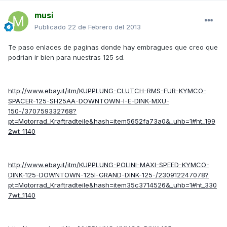
musi
Publicado
22 de Febrero del 2013
Te paso enlaces de paginas donde hay embragues que creo que
podrian ir bien para nuestras 125 sd.
http://www.ebay.it/itm/KUPPLUNG-CLUTCH-RMS-FUR-KYMCO-
SPACER-125-SH25AA-DOWNTOWN-I-E-DINK-MXU-
150-/370759332768?
pt=Motorrad_Kraftradteile&hash=item5652fa73a0&_uhb=1#ht_199
2wt_1140
http://www.ebay.it/itm/KUPPLUNG-POLINI-MAXI-SPEED-KYMCO-
DINK-125-DOWNTOWN-125I-GRAND-DINK-125-/230912247078?
pt=Motorrad_Kraftradteile&hash=item35c3714526&_uhb=1#ht_330
7wt_1140