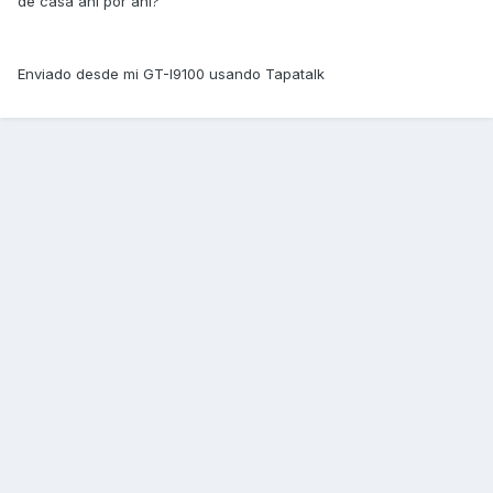
de casa ahi por ahi?
Enviado desde mi GT-I9100 usando Tapatalk