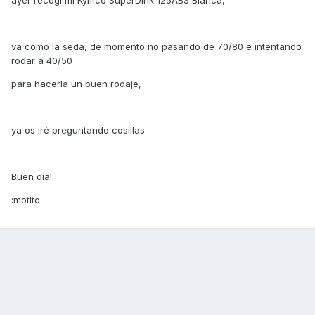
ayer recogí mi Kymco SuperDink 125ABS Blanca,
va como la seda, de momento no pasando de 70/80 e intentando
rodar a 40/50
para hacerla un buen rodaje,
ya os iré preguntando cosillas
Buen día!
:motito