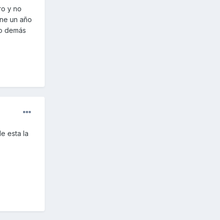
ro y no
ene un año
lo demás
e esta la