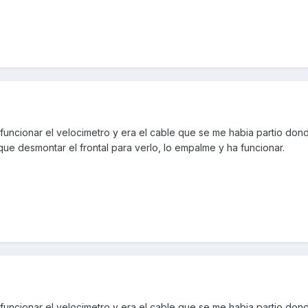
uncionar el velocimetro y era el cable que se me habia partio dond
que desmontar el frontal para verlo, lo empalme y ha funcionar.
uncionar el velocimetro y era el cable que se me habia partio dond