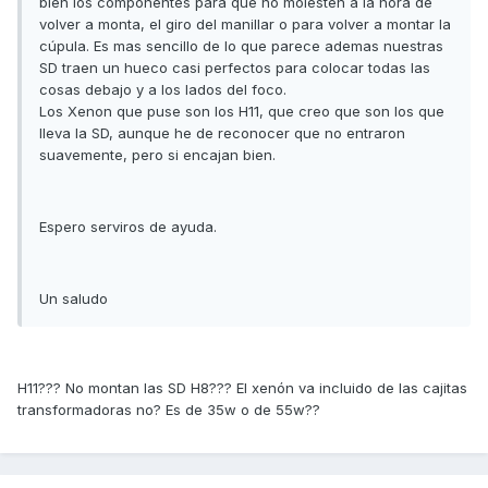
bien los componentes para que no molesten a la hora de
volver a monta, el giro del manillar o para volver a montar la
cúpula. Es mas sencillo de lo que parece ademas nuestras
SD traen un hueco casi perfectos para colocar todas las
cosas debajo y a los lados del foco.
Los Xenon que puse son los H11, que creo que son los que
lleva la SD, aunque he de reconocer que no entraron
suavemente, pero si encajan bien.
Espero serviros de ayuda.
Un saludo
H11??? No montan las SD H8??? El xenón va incluido de las cajitas
transformadoras no? Es de 35w o de 55w??