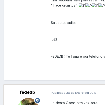
Una pequeña pista para llevar 1 kil
" hace grumitos "
Saludetes :adios
ju52
FEDEDB : Te llamaré por telefono y
.
fededb
Publicado
30 de Enero del 2013
Lo siento Oscar, otra vez sera.