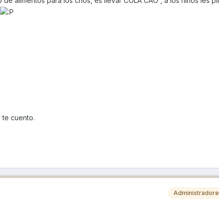
o de alimentos para los crios, es llevar COLA CAO , a los niños les p
 te cuento.
Administrador