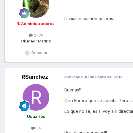
Llamame cuando quieras.
Administradores
21,7k
Ciudad:
Madrid
Donador
RSanchez
Publicado
30 de Enero del 2013
Buenas!!!
Otro Forero que se apunta. Pero so
Lo que no sé, es si voy a ir direct
Usuarios
54
Por allí nos veremos!!!