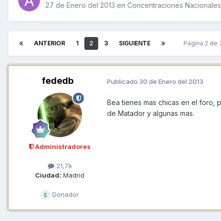
27 de Enero del 2013
en
Concentraciones Nacionales,
ANTERIOR
1
2
3
SIGUIENTE
Página 2 de
fededb
Publicado
30 de Enero del 2013
Bea tienes mas chicas en el foro, p
de Matador y algunas mas.
Administradores
21,7k
Ciudad:
Madrid
Donador