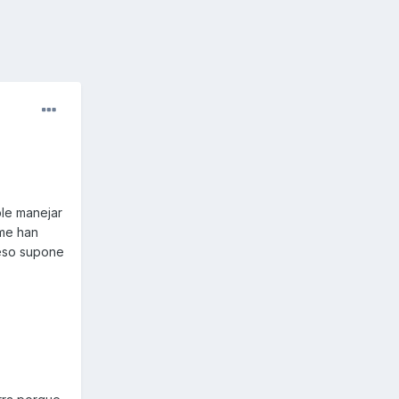
ble manejar
 me han
 eso supone