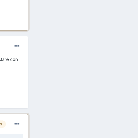
staré con
es