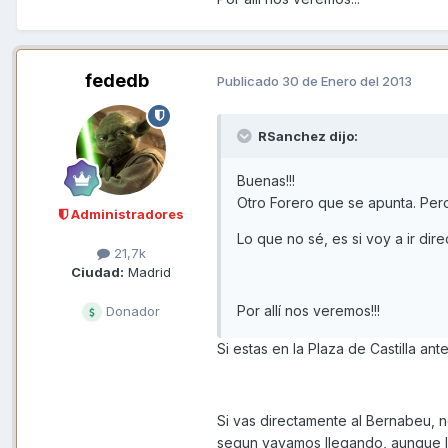
fededb
Publicado
30 de Enero del 2013
RSanchez dijo:
Buenas!!!
Otro Forero que se apunta. Pero
Administradores
Lo que no sé, es si voy a ir dir
21,7k
Ciudad:
Madrid
Por allí nos veremos!!!
Donador
Si estas en la Plaza de Castilla an
Si vas directamente al Bernabeu, n
segun vayamos llegando, aunque l