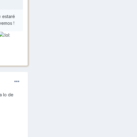
) estaré
vemos !
a lo de