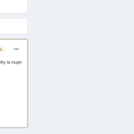
es
tty la mujer