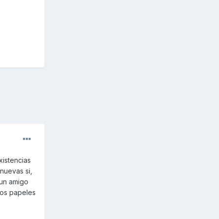
xistencias
nuevas si,
,un amigo
los papeles