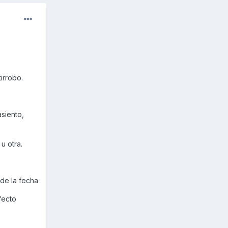
irrobo.
siento,
u otra.
 de la fecha
fecto