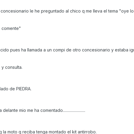
concesionario le he preguntado al chico q me lleva el tema "oye lo 
te comente"
ido pues ha llamada a un compi de otro concesionario y estaba igu
 y consulta.
dado de PIEDRA.
nte mio me ha comentado.........................
la moto q reciba tenga montado el kit antirrobo.