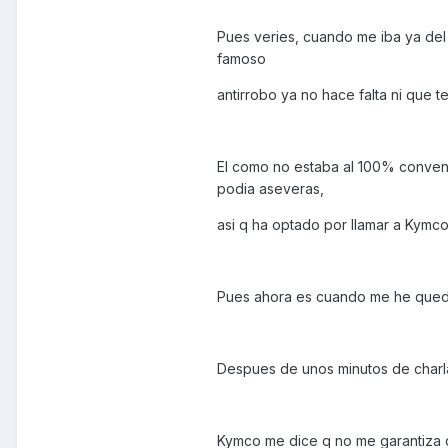
Pues veries, cuando me iba ya del 
famoso
antirrobo ya no hace falta ni que 
El como no estaba al 100% convenc
podia aseveras,
asi q ha optado por llamar a Kymco
Pues ahora es cuando me he que
Despues de unos minutos de charla dela
Kymco me dice q no me garantiza q 