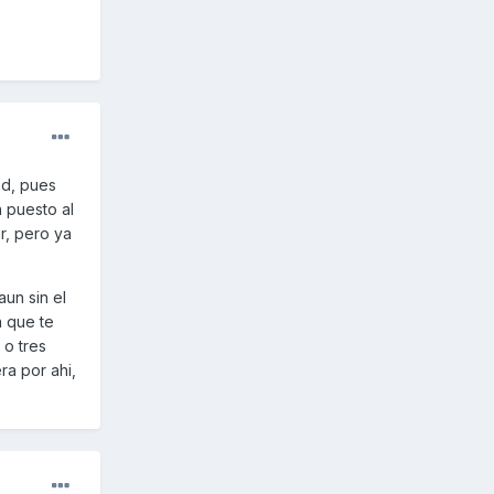
ad, pues
 puesto al
r, pero ya
un sin el
a que te
 o tres
ra por ahi,