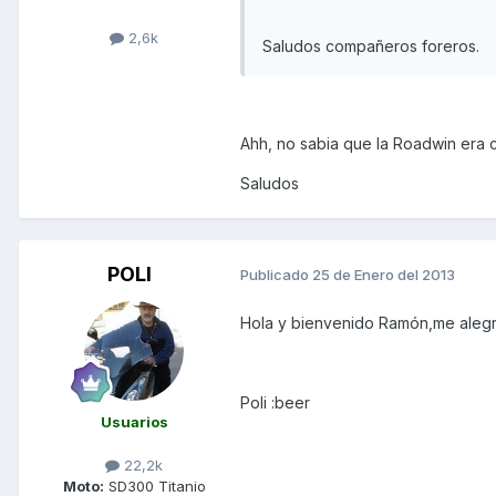
2,6k
Saludos compañeros foreros.
Ahh, no sabia que la Roadwin era c
Saludos
POLI
Publicado
25 de Enero del 2013
Hola y bienvenido Ramón,me alegro
Poli :beer
Usuarios
22,2k
Moto:
SD300 Titanio