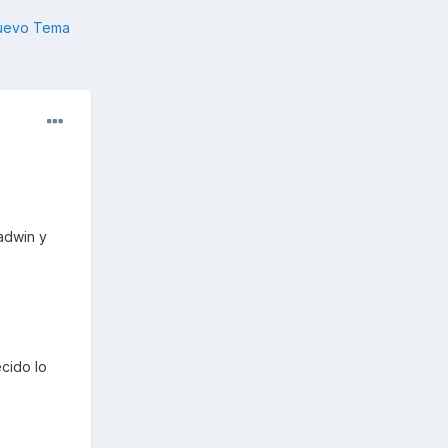
nuevo Tema
adwin y
cido lo