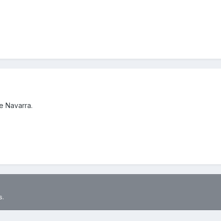
e Navarra.
s.