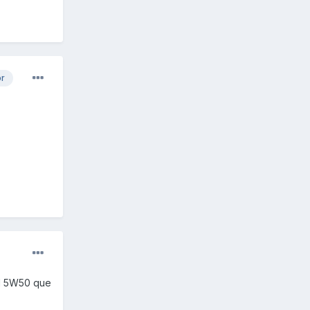
or
El 5W50 que