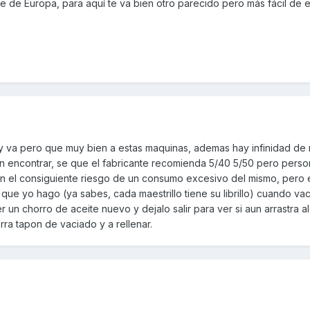
 de Europa, para aquí te va bien otro parecido pero más fácil de e
r y va pero que muy bien a estas maquinas, ademas hay infinidad de
 en encontrar, se que el fabricante recomienda 5/40 5/50 pero pers
 el consiguiente riesgo de un consumo excesivo del mismo, pero en 
go que yo hago (ya sabes, cada maestrillo tiene su librillo) cuando va
 un chorro de aceite nuevo y dejalo salir para ver si aun arrastra a
erra tapon de vaciado y a rellenar.