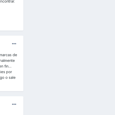
ncontrar.
 marcas de
onalmente
fin....
cies por
lgo o sale