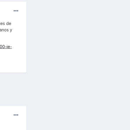
tes de
manos y
00-ie-