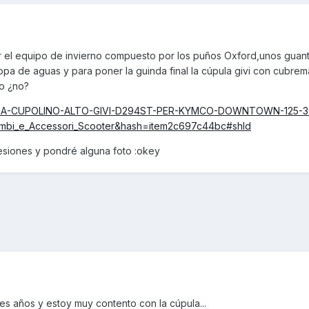
ar el equipo de invierno compuesto por los puños Oxford,unos guan
opa de aguas y para poner la guinda final la cúpula givi con cubre
o ¿no?
REZZA-CUPOLINO-ALTO-GIVI-D294ST-PER-KYMCO-DOWNTOWN-125-3
mbi_e_Accessori_Scooter&hash=item2c697c44bc#shId
esiones y pondré alguna foto :okey
res años y estoy muy contento con la cúpula...