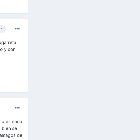
or
ugarreta
do y con
 no es nada
o bien se
 amagos de