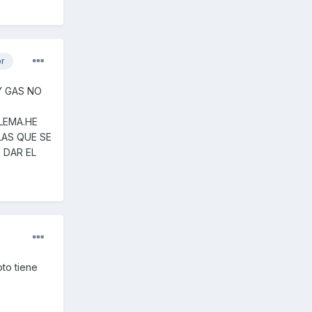
or
Y GAS NO
LEMA.HE
LAS QUE SE
 DAR EL
oto tiene