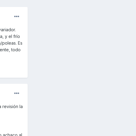
ariador.
 y el frío
a/poleas. Es
iente, todo
 revisión la
o achaco al