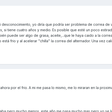
i desconocimiento, yo diría que podría ser problema de correa de v
si tiene cuatro años y medio. Es posible que esté un poco estirada,
ién puede ser algo de grasa, aceite,...que le haya caido a la corre
stá frio y al acelerar "chilla" la correa del alternador. Una vez cal
hora por el frio. A mi me pasa lo mismo, me lo miraran en la proxima
saba pero mucho menos, este año me pasa mucho mas pero yo se l