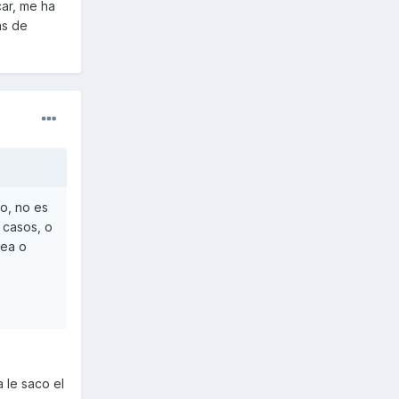
car, me ha
as de
o, no es
 casos, o
dea o
 le saco el