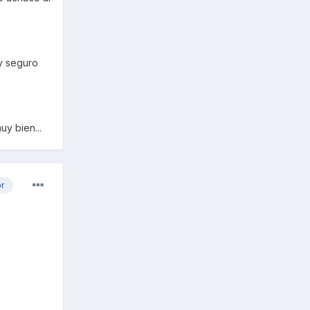
uy seguro
y bien...
or