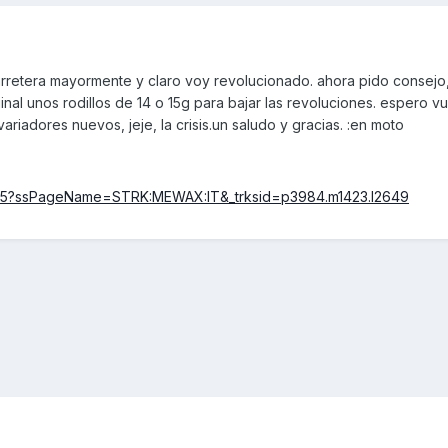
arretera mayormente y claro voy revolucionado. ahora pido consejo
inal unos rodillos de 14 o 15g para bajar las revoluciones. espero v
riadores nuevos, jeje, la crisis.un saludo y gracias. :en moto
8555?ssPageName=STRK:MEWAX:IT&_trksid=p3984.m1423.l2649