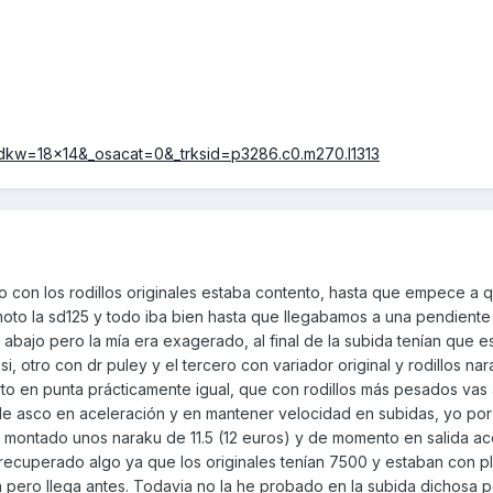
kw=18x14&_osacat=0&_trksid=p3286.c0.m270.l1313
yo con los rodillos originales estaba contento, hasta que empece a
moto la sd125 y todo iba bien hasta que llegabamos a una pendiente
abajo pero la mía era exagerado, al final de la subida tenían que 
, otro con dr puley y el tercero con variador original y rodillos nar
to en punta prácticamente igual, que con rodillos más pesados vas 
 de asco en aceleración y en mantener velocidad en subidas, yo po
e montado unos naraku de 11.5 (12 euros) y de momento en salida a
 recuperado algo ya que los originales tenían 7500 y estaban con 
 pero llega antes. Todavia no la he probado en la subida dichosa 