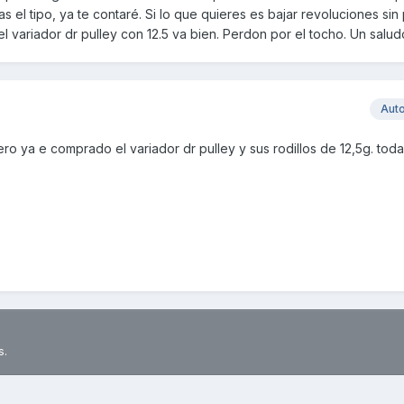
el tipo, ya te contaré. Si lo que quieres es bajar revoluciones sin
l variador dr pulley con 12.5 va bien. Perdon por el tocho. Un salud
Aut
ero ya e comprado el variador dr pulley y sus rodillos de 12,5g. toda
s.