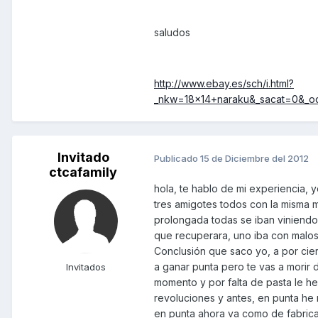
saludos
http://www.ebay.es/sch/i.html?
_nkw=18x14+naraku&_sacat=0&_od
Invitado
Publicado
15 de Diciembre del 2012
ctcafamily
hola, te hablo de mi experiencia, 
tres amigotes todos con la misma 
prolongada todas se iban viniendo 
que recuperara, uno iba con malossi
Conclusión que saco yo, a por cier
a ganar punta pero te vas a morir
Invitados
momento y por falta de pasta le h
revoluciones y antes, en punta he
en punta ahora va como de fabrica