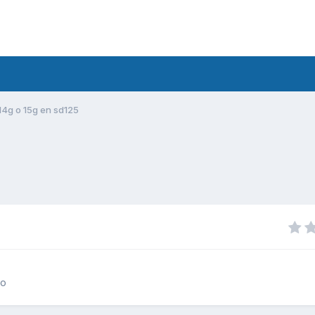
 14g o 15g en sd125
to