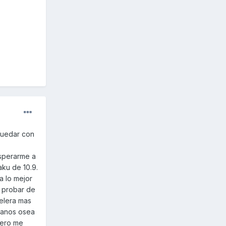
 quedar con
esperarme a
aku de 10.9.
a lo mejor
r probar de
celera mas
planos osea
pero me