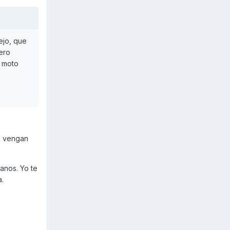
ejo, que
pero
n moto
o vengan
.
anos. Yo te
a.