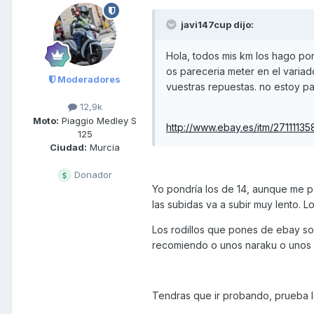
javi147cup dijo:
Hola, todos mis km los hago po
os pareceria meter en el variado
Moderadores
vuestras repuestas. no estoy par
12,9k
Moto:
Piaggio Medley S
http://www.ebay.es/itm/27111
125
Ciudad:
Murcia
Donador
Yo pondría los de 14, aunque me 
las subidas va a subir muy lento. 
Los rodillos que pones de ebay so
recomiendo o unos naraku o unos m
Tendras que ir probando, prueba lo