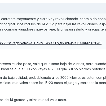
r carretera mayormente y claro voy revolucionado. ahora pido cons
r original unos rodillos de 14 o 15g para bajar las revoluciones. es
a comprar variadores nuevos, jeje, la crisis.un saludo y gracias. :e
1358555?ssPageName=STRK:MEWAX:IT&_trksid=p3984.m1423.l2649
parecen mucho peso, vale que la moto baja de vueltas, pero cuand
Lo ideal es que a 100 kph vayas a 8.000 rpm. Asi no pierdes potencia
n de baja calidad, probablemete a los 2000 kilómetros esten con pl
alossi que valen sobre los 15-20 euros el juego y merecen la pen
s de 14 gramos y miras que tal va la moto.