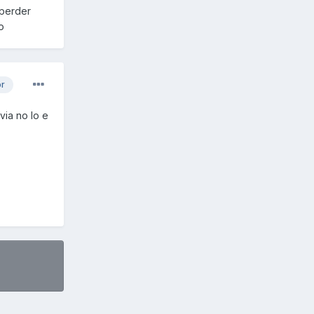
 perder
o
or
via no lo e