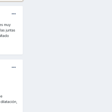
 es muy
las juntas
ultado
ue
dilatación,