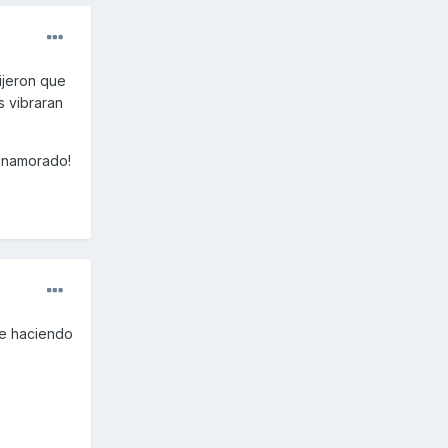
ijeron que
s vibraran
 enamorado!
ue haciendo