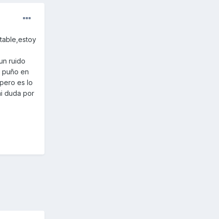
table,estoy
un ruido
l puño en
.pero es lo
mi duda por