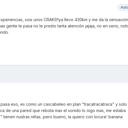
Aut
 experiencias, sois unos CRAKS!!ya llevo 430km y me da la sensació
as gente le pasa no le presto tanta atención jajaja, no en serio, no
ando.
 pasa eso, es como un cascabeleo en plan "tracatracatraca" y solo 
ca de una pared que rebota mas el sonido lo oigo mas, me estaba
 tienen nustras niñas...pero bueno, la quiero con locura! :banana