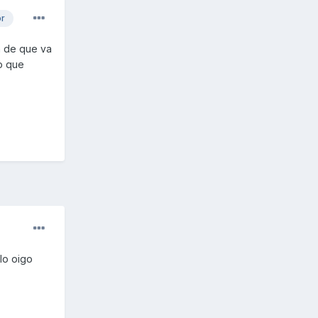
or
n de que va
to que
lo oigo