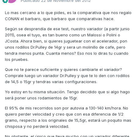
Publicado
22 de Noviembre del 2012
Lo mas cercano a lo que pides, es la comparativa que nos regalo
CONAN el barbaro, que barbaro que comparativas hace.
Según se desprendía de ese test, nuestro variador (a partir junio
2011), osea el tuyo, es tan bueno como un Malossi o Polini o
JCosta. Ahora bien, si quieres juguetear con el acelerador, pon
unos rodillos Dr.Pulley de 14gr y sera un molinillo de cafe, pero
tendra menos punta. Cuanta menos? Eso nos lo diras tu cuando
los pruebes.
Que no te parece suficiente y quieres cambiarle el variador?
Comprale luego un variador Dr.Pulley y que te lo den con rodillos
de 14,5 o 15gr y tendras varias configuraciones.
Yo estoy en tu misma situación. Tengo decidido que si algo hago
será poner unos rodamientos de 15gr.
El 95% de mis recorridos son por autovia a 130-140 km/hora. No
quiero perder velocidad y creo que con esa diferencia de 1/2
gramo, respecto a los originales de 15,5gr, estará un poquito mas
chisposa y no perderá velocidad.
No obstante, el único que lleva mucho con un variador diferente,