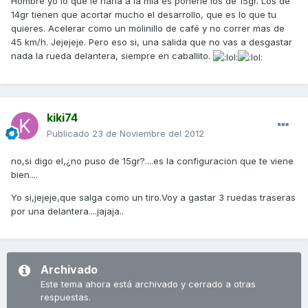
Hombre yo lo que le haría a la mía es ponerle los de 15gr. Los de
14gr tienen que acortar mucho el desarrollo, que es lo que tu
quieres. Acelerar como un molinillo de café y no correr mas de
45 km/h. Jejejeje. Pero eso si, una salida que no vas a desgastar
nada la rueda delantera, siempre en caballito.
kiki74
Publicado
23 de Noviembre del 2012
no,si digo el,¿no puso de 15gr?....es la configuracion que te viene
bien....
Yo si,jejeje,que salga como un tiro.Voy a gastar 3 ruedas traseras
por una delantera....jajaja..
Archivado
Este tema ahora está archivado y cerrado a otras
respuestas.