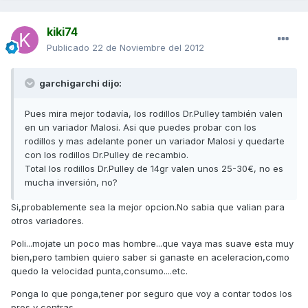
kiki74
Publicado
22 de Noviembre del 2012
garchigarchi dijo:
Pues mira mejor todavía, los rodillos Dr.Pulley también valen
en un variador Malosi. Asi que puedes probar con los
rodillos y mas adelante poner un variador Malosi y quedarte
con los rodillos Dr.Pulley de recambio.
Total los rodillos Dr.Pulley de 14gr valen unos 25-30€, no es
mucha inversión, no?
Si,probablemente sea la mejor opcion.No sabia que valian para
otros variadores.
Poli...mojate un poco mas hombre...que vaya mas suave esta muy
bien,pero tambien quiero saber si ganaste en aceleracion,como
quedo la velocidad punta,consumo....etc.
Ponga lo que ponga,tener por seguro que voy a contar todos los
pros y contras.