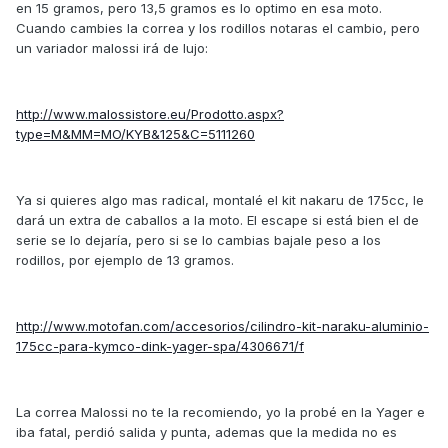
en 15 gramos, pero 13,5 gramos es lo optimo en esa moto.
Cuando cambies la correa y los rodillos notaras el cambio, pero
un variador malossi irá de lujo:
http://www.malossistore.eu/Prodotto.aspx?
type=M&MM=MO/KYB&125&C=5111260
Ya si quieres algo mas radical, montalé el kit nakaru de 175cc, le
dará un extra de caballos a la moto. El escape si está bien el de
serie se lo dejaría, pero si se lo cambias bajale peso a los
rodillos, por ejemplo de 13 gramos.
http://www.motofan.com/accesorios/cilindro-kit-naraku-aluminio-
175cc-para-kymco-dink-yager-spa/4306671/f
La correa Malossi no te la recomiendo, yo la probé en la Yager e
iba fatal, perdió salida y punta, ademas que la medida no es