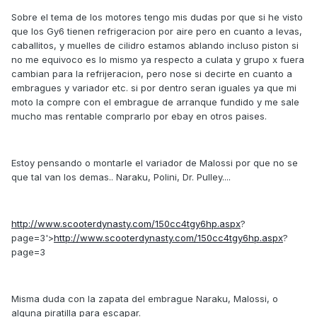
Sobre el tema de los motores tengo mis dudas por que si he visto
que los Gy6 tienen refrigeracion por aire pero en cuanto a levas,
caballitos, y muelles de cilidro estamos ablando incluso piston si
no me equivoco es lo mismo ya respecto a culata y grupo x fuera
cambian para la refrijeracion, pero nose si decirte en cuanto a
embragues y variador etc. si por dentro seran iguales ya que mi
moto la compre con el embrague de arranque fundido y me sale
mucho mas rentable comprarlo por ebay en otros paises.
Estoy pensando o montarle el variador de Malossi por que no se
que tal van los demas.. Naraku, Polini, Dr. Pulley....
http://www.scooterdynasty.com/150cc4tgy6hp.aspx
?
page=3'>
http://www.scooterdynasty.com/150cc4tgy6hp.aspx
?
page=3
Misma duda con la zapata del embrague Naraku, Malossi, o
alguna piratilla para escapar.