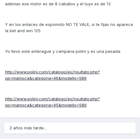
ademas ese motor es de 8 caballos y el tuyo es de 13
Y en los enlaces de expomoto NO TE VALE, si te fijas no aparece
la bet and win 125
Yo llevo este embrague y campana polini y es una pasada:
http://www.polini.com/catalogo/es/risultato.php?
op=mamoca&categoria=46&modello=589
http://www.polini.com/catalogo/es/risultato.php?
op=mamoca&categoria=45&modello=589
2 años más tarde...