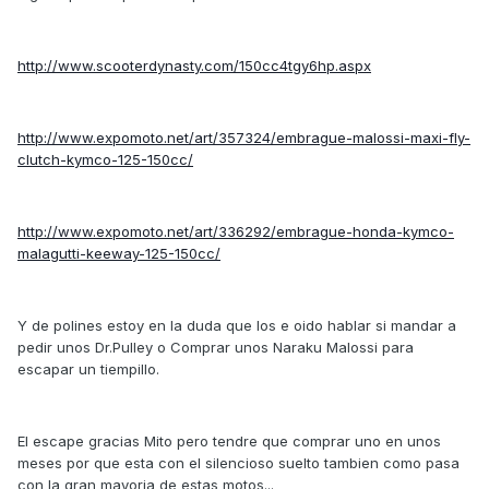
http://www.scooterdynasty.com/150cc4tgy6hp.aspx
http://www.expomoto.net/art/357324/embrague-malossi-maxi-fly-
clutch-kymco-125-150cc/
http://www.expomoto.net/art/336292/embrague-honda-kymco-
malagutti-keeway-125-150cc/
Y de polines estoy en la duda que los e oido hablar si mandar a
pedir unos Dr.Pulley o Comprar unos Naraku Malossi para
escapar un tiempillo.
El escape gracias Mito pero tendre que comprar uno en unos
meses por que esta con el silencioso suelto tambien como pasa
con la gran mayoria de estas motos...