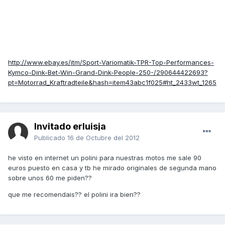
http://www.ebay.es/itm/Sport-Variomatik-TPR-Top-Performances-
Kymco-Dink-Bet-Win-Grand-Dink-People-250-/290644422693?
pt=Motorrad_Kraftradteile&hash=item43abc1f025#ht_2433wt_1265
Invitado erluisja
Publicado
16 de Octubre del 2012
he visto en internet un polini para nuestras motos me sale 90
euros puesto en casa y tb he mirado originales de segunda mano
sobre unos 60 me piden??
que me recomendais?? el polini ira bien??