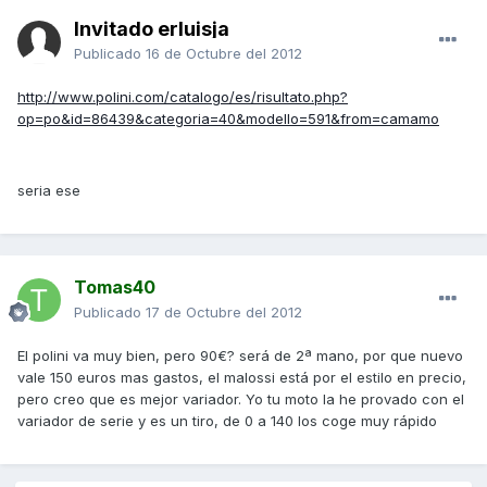
Invitado erluisja
Publicado
16 de Octubre del 2012
http://www.polini.com/catalogo/es/risultato.php?
op=po&id=86439&categoria=40&modello=591&from=camamo
seria ese
Tomas40
Publicado
17 de Octubre del 2012
El polini va muy bien, pero 90€? será de 2ª mano, por que nuevo
vale 150 euros mas gastos, el malossi está por el estilo en precio,
pero creo que es mejor variador. Yo tu moto la he provado con el
variador de serie y es un tiro, de 0 a 140 los coge muy rápido