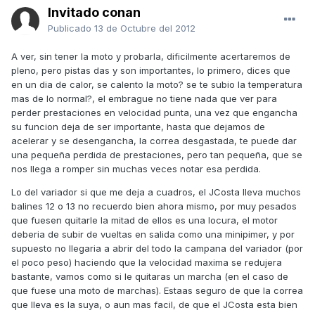
Invitado conan
Publicado
13 de Octubre del 2012
A ver, sin tener la moto y probarla, dificilmente acertaremos de
pleno, pero pistas das y son importantes, lo primero, dices que
en un dia de calor, se calento la moto? se te subio la temperatura
mas de lo normal?, el embrague no tiene nada que ver para
perder prestaciones en velocidad punta, una vez que engancha
su funcion deja de ser importante, hasta que dejamos de
acelerar y se desengancha, la correa desgastada, te puede dar
una pequeña perdida de prestaciones, pero tan pequeña, que se
nos llega a romper sin muchas veces notar esa perdida.
Lo del variador si que me deja a cuadros, el JCosta lleva muchos
balines 12 o 13 no recuerdo bien ahora mismo, por muy pesados
que fuesen quitarle la mitad de ellos es una locura, el motor
deberia de subir de vueltas en salida como una minipimer, y por
supuesto no llegaria a abrir del todo la campana del variador (por
el poco peso) haciendo que la velocidad maxima se redujera
bastante, vamos como si le quitaras un marcha (en el caso de
que fuese una moto de marchas). Estaas seguro de que la correa
que lleva es la suya, o aun mas facil, de que el JCosta esta bien