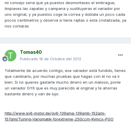
mi consejo seria que ya puestos desmontases el embrague,
limpiases las zapatas y campana y sustituyeras el variador por
uno original, y ya puestos coge la correa y doblala un poco cada
pocos centimetros y observa si tiene rajitas o esta cristalizada, ya
nos contaras
Tomas40
Publicado
16 de Octubre del 2012
Totalmente de acuerdo contigo, ese variador está fundido, tienes
que cambiarlo, por muchas pruebas que hagas con él no va ir
bien. Si no quieres gastarte mucho dinero en un malossi, ponle
un variador GY6 que es muy parecido al original y te ahorras
bastante dinero y van de lujo:
http://www.gy6-motor.de/gy6-139qma-139qmb-152qmi-
157qmj/Tuning-Variomatik-forextreme-250ccm-Kymco-PGO