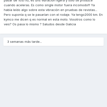
pasar de 105/110, es uns vibración ligera y solo se produce
cuando aceleras. Es como single motor fuera incomodo!!! Ya
había leído algo sobre esta vibración en pruebas de revistas...
Pero suponía q se le pasarían con el rodaje. Ya tengo2000 km. En
kymco me dicen q es normal en esta moto. Vosotros como lo
veis? Os pasa lo mismo ? Saludos desde Galicia
3 semanas más tarde...