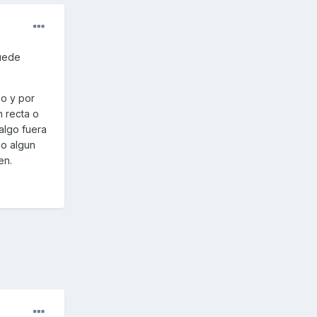
puede
lo y por
n recta o
 algo fuera
go algun
en.