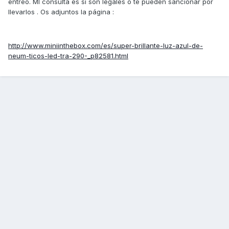
entreo. MI consulta es si son legales o te pueden sancionar por
llevarlos . Os adjuntos la página :
http://www.miniinthebox.com/es/super-brillante-luz-azul-de-
neum-ticos-led-tra-290-_p82581.html