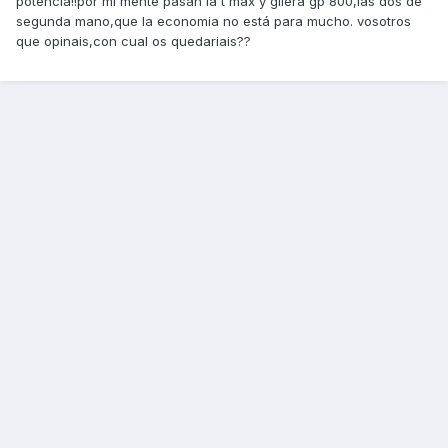
potencia!!por mi mente pasan la t max y gilera gp 800,las dos de
segunda mano,que la economia no está para mucho. vosotros
que opinais,con cual os quedariais??