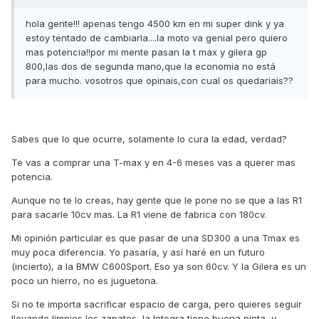
hola gente!!! apenas tengo 4500 km en mi super dink y ya
estoy tentado de cambiarla....la moto va genial pero quiero
mas potencia!!por mi mente pasan la t max y gilera gp
800,las dos de segunda mano,que la economia no está
para mucho. vosotros que opinais,con cual os quedariais??
Sabes que lo que ocurre, solamente lo cura la edad, verdad?
Te vas a comprar una T-max y en 4-6 meses vas a querer mas
potencia.
Aunque no te lo creas, hay gente que le pone no se que a las R1
para sacarle 10cv mas. La R1 viene de fabrica con 180cv.
Mi opinión particular es que pasar de una SD300 a una Tmax es
muy poca diferencia. Yo pasaría, y así haré en un futuro
(incierto), a la BMW C600Sport. Eso ya son 60cv. Y la Gilera es un
poco un hierro, no es juguetona.
Si no te importa sacrificar espacio de carga, pero quieres seguir
llevando limpios los zapatos, la Integra tiene buena pinta, y