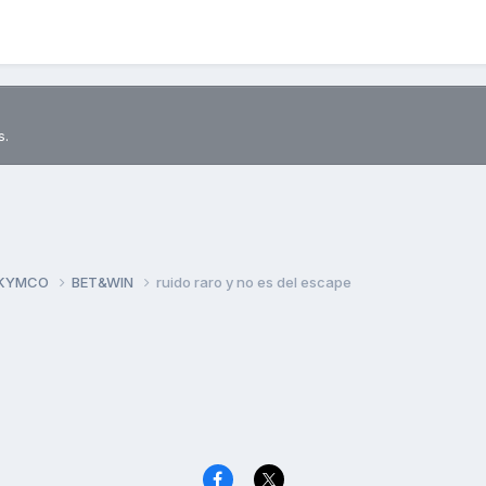
s.
 KYMCO
BET&WIN
ruido raro y no es del escape