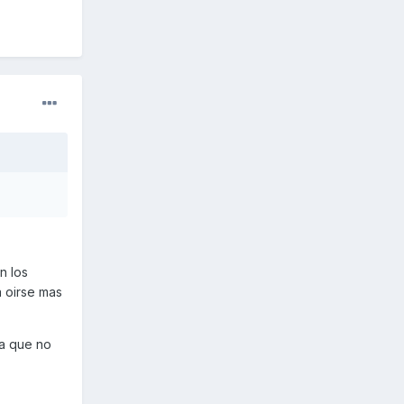
n los
a oirse mas
ra que no