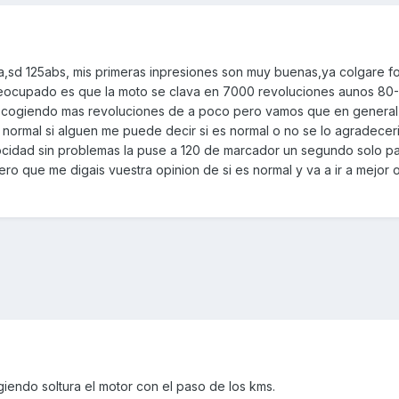
a,sd 125abs, mis primeras inpresiones son muy buenas,ya colgare fot
reocupado es que la moto se clava en 7000 revoluciones aunos 80
va cogiendo mas revoluciones de a poco pero vamos que en general
normal si alguen me puede decir si es normal o no se lo agradeceri
ocidad sin problemas la puse a 120 de marcador un segundo solo pa 
ro que me digais vuestra opinion de si es normal y va a ir a mejor o
iendo soltura el motor con el paso de los kms.