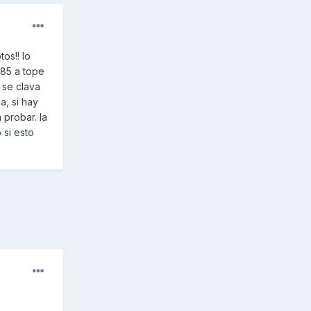
os!! lo
-85 a tope
 se clava
a, si hay
probar. la
 si esto