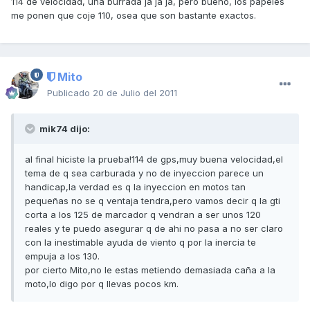
114 de velocidad, una burrada ja ja ja, pero bueno, los papeles
me ponen que coje 110, osea que son bastante exactos.
Mito
Publicado
20 de Julio del 2011
mik74 dijo:
al final hiciste la prueba!114 de gps,muy buena velocidad,el
tema de q sea carburada y no de inyeccion parece un
handicap,la verdad es q la inyeccion en motos tan
pequeñas no se q ventaja tendra,pero vamos decir q la gti
corta a los 125 de marcador q vendran a ser unos 120
reales y te puedo asegurar q de ahi no pasa a no ser claro
con la inestimable ayuda de viento q por la inercia te
empuja a los 130.
por cierto Mito,no le estas metiendo demasiada caña a la
moto,lo digo por q llevas pocos km.