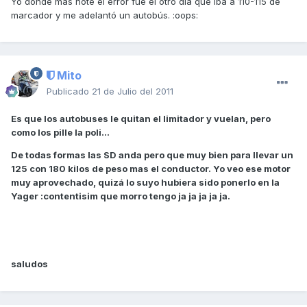
Yo donde más noté el error fue el otro día que iba a 110-115 de
marcador y me adelantó un autobús. :oops:
Mito
Publicado
21 de Julio del 2011
Es que los autobuses le quitan el limitador y vuelan, pero
como los pille la poli...
De todas formas las SD anda pero que muy bien para llevar un
125 con 180 kilos de peso mas el conductor. Yo veo ese motor
muy aprovechado, quizá lo suyo hubiera sido ponerlo en la
Yager :contentisim que morro tengo ja ja ja ja ja.
saludos